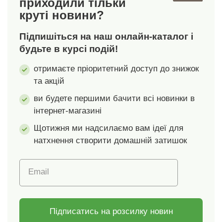
приходили тільки
поєднуються з
поєднуються з
круті новини?
постільною білизною
постільною білизною
з нашого широкого
з нашого широкого
Підпишіться на наш онлайн-каталог і
асортименту.
асортименту.
будьте в курсі подій!
отримаєте пріоритетний доступ до знижок
та акцій
ви будете першими бачити всі новинки в
інтернет-магазині
Щотижня ми надсилаємо вам ідеї для
натхнення створити домашній затишок
Email
Підписатись на розсилку новин