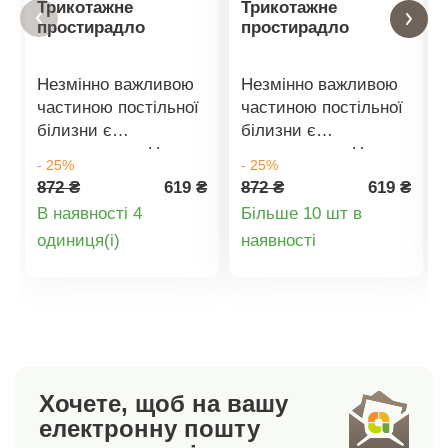
Трикотажне
Трикотажне
простирадло
простирадло
Незмінно важливою
Незмінно важливою
частиною постільної
частиною постільної
білизни є
білизни є
простирадло. Наше
простирадло. Наше
- 25%
- 25%
простирадло зі
простирадло зі
872 ₴
619 ₴
872 ₴
619 ₴
стрейч-трикотажу з
стрейч-трикотажу з
В наявності 4
Більше 10 шт в
широкого
широкого
Деталі
Деталі
oдиниця(і)
наявності
асортименту
асортименту
відповідає всім
відповідає всім
товару
товару
вимогам комфорту
вимогам комфорту
та приємної м'якості
та приємної м'якості
матеріалу. Можна
матеріалу. Можна
прати при 60° C.
прати при 60° C.
Наша порада:
Наша порада:
Хочете, щоб на вашу
простирадла
простирадла
електронну пошту
ідеально
ідеально