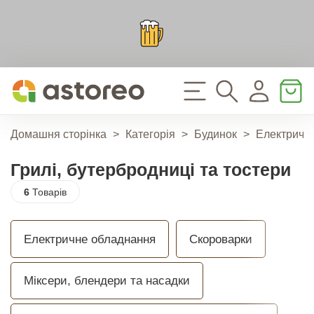
Домашня сторінка
>
Категорія
>
Будинок
>
Електричн
Грилі, бутербродниці та тостери
6
Товарів
Електричне обладнання
Скороварки
Міксери, блендери та насадки