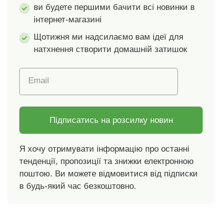
ви будете першими бачити всі новинки в
шматочківПісля
шматочківПісля
інтернет-магазині
випікання автоматично
випікання автоматично
викидає хліб і
викидає хліб і
Щотижня ми надсилаємо вам ідеї для
вимикаєтьсяЛегко
вимикаєтьсяЛегко
натхнення створити домашній затишок
чиститься одним
чиститься одним
дотикомСтабільний
дотикомСтабільний
Email
Підписатись на розсилку новин
Я хочу отримувати інформацію про останні
тенденції, пропозиції та знижки електронною
поштою. Ви можете відмовитися від підписки
в будь-який час безкоштовно.