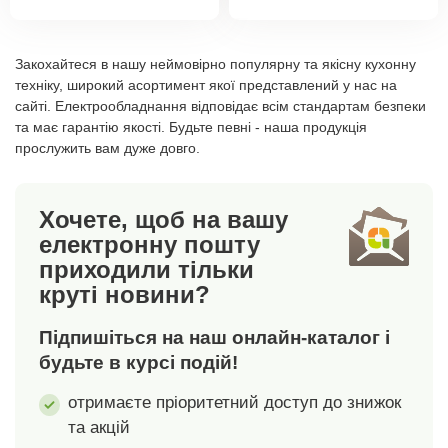
скибочок
скибочок
товару
(готовність до
товару
фондю з м'яса, випічки
Високоякісна
хлібаПовторне
хлібаПовторне
випікання) - зелений
або овочів, посередині
вафельниця з
нагрівання/
нагрівання/
індикатор Можна
- смачним смаженим
індикатором випікання
Закохайтеся в нашу неймовірно популярну та якісну кухонну
розігріванняВипікання/
розігріванняВипікання/
зберігати вертикально
м'ясом або креветками,
та закритими петлями
техніку, широкий асортимент якої представлений у нас на
розморожування
розморожування
Запобіжний
а знизу - смачними
сайті. Електрообладнання відповідає всім стандартам безпеки
— нічого не потрапляє
хлібаНегайне
хлібаНегайне
термозапобіжник
та має гарантію якості. Будьте певні - наша продукція
розплавленими
всередину.
переривання роботи до
переривання роботи до
прослужить вам дуже довго.
Автоматичний
сирами або овочами!
Антипригарна поверхня
закінчення
закінчення
контроль температури
для легкого очищення.
встановленого часу9
встановленого часу9
Хочете, щоб на вашу
налаштувань
налаштувань
електронну пошту
інтенсивності
інтенсивності
рівномірного
рівномірного
приходили тільки
підсмажуванняСвітлові
підсмажуванняСвітлові
круті новини?
індикатори для всіх
індикатори для всіх
функційМісце для
функційМісце для
Підпишіться на наш онлайн-каталог і
зберігання шнура
зберігання шнура
будьте в курсі подій!
живлення (довжина 1
живлення (довжина 1
м)Функція High Lift для
м)Функція High Lift для
отримаєте пріоритетний доступ до знижок
легкого видалення
легкого видалення
та акцій
дрібних
дрібних