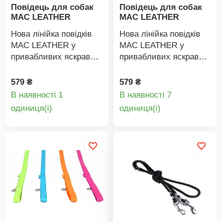
Повідець для собак
Повідець для собак
MAC LEATHER
MAC LEATHER
Нова лінійка повідків
Нова лінійка повідків
MAC LEATHER у
MAC LEATHER у
привабливих яскравих
привабливих яскравих
кольорах має
кольорах має
оригінальний та
оригінальний та
579 ₴
579 ₴
елегантний дизайн,
елегантний дизайн,
В наявності 1
В наявності 7
виготовлена зі шкіри та
виготовлена зі шкіри та
Деталі
Деталі
oдиниця(і)
oдиниця(і)
має підкладку з
має підкладку з
товару
товару
текстильного
текстильного
матеріалу. Застібка-
матеріалу. Застібка-
карабін. Підходить для
карабін. Підходить для
всіх порід.
всіх порід.