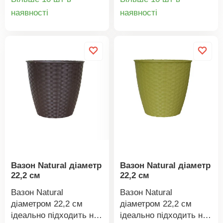
ідеально підходить
Квіти або зелень
Квіти або зелень
Деталі
Деталі
для активних собак.
наявності
наявності
будуть чудово
будуть чудово
товару
товару
виглядати в будь-
виглядати в будь-
якому з них. Розміри:
якому з них. Розміри:
діаметр 22,2 см,
діаметр 22,2 см,
висота 24 см.
висота 24 см.
Вазон Natural діаметр
Вазон Natural діаметр
22,2 см
22,2 см
Вазон Natural
Вазон Natural
діаметром 22,2 см
діаметром 22,2 см
ідеально підходить не
ідеально підходить не