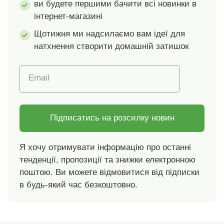
ви будете першими бачити всі новинки в
силікон.Розміри: 23 x 5
інтернет-магазині
x 16 см.Вага: 75 г.
Щотижня ми надсилаємо вам ідеї для
Рукавички для
розчісування хутра
натхнення створити домашній затишок
Для щоденного
догляду за шерстю
Email
домашніх тварин М'які
силіконові наконечники
Зручне, безболісне
розчісування
Підписатись на розсилку новин
Універсальний розмір
Для правої руки Легке
Я хочу отримувати інформацію про останні
обслуговування
тенденції, пропозиції та знижки електронною
поштою. Ви можете відмовитися від підписки
в будь-який час безкоштовно.