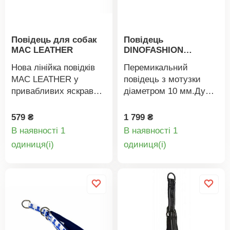
Повідець для собак
Повідець
MAC LEATHER
DINOFASHION
перемикаючий
Нова лінійка повідків
Перемикальний
MAC LEATHER у
повідець з мотузки
привабливих яскравих
діаметром 10 мм.Дуже
кольорах має
міцний перемикальний
оригінальний та
повідець чорного
579 ₴
1 799 ₴
елегантний дизайн,
кольору, оздоблений
В наявності 1
В наявності 1
виготовлена зі шкіри та
металевими
Деталі
Деталі
oдиниця(і)
oдиниця(і)
має підкладку з
затискачами та двома
товару
товару
текстильного
міцними
матеріалу. Застібка-
карабінами.Мотузка
карабін. Підходить для
плетена з 18 пасм, що
всіх порід.
робить повідець дуже
міцним та довговічним.
Його дуже зручно