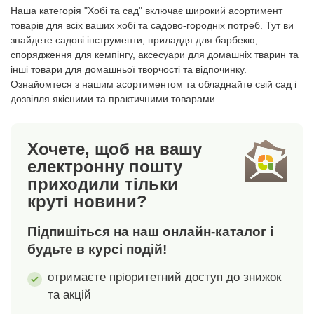
землі, коли собака
рукавички виготовлена
Наша категорія "Хобі та сад" включає широкий асортимент
стоїть.Наша порада: не
з силікону та ідеально
товарів для всіх ваших хобі та садово-городніх потреб. Тут ви
вкорочуйте кігті при
захоплює шерсть.
знайдете садові інструменти, приладдя для барбекю,
першому підстриганні,
Розчісує шерсть у
спорядження для кемпінгу, аксесуари для домашніх тварин та
інші товари для домашньої творчості та відпочинку.
а продовжуйте робити
грудки, які легко
Ознайомтеся з нашим асортиментом та обладнайте свій сад і
це невеликими
видалити та
дозвілля якісними та практичними товарами.
ділянками. Це
утилізувати.
виключить неякісне і
Силіконові наконечники
недбале підстригання.
м’які та абсолютно
Хочете, щоб на вашу
Кігтерізки мають
безболісні для шкіри
електронну пошту
ергономічну нековзну
тварини. Поверхня
приходили тільки
ручку, ріжуча частина
рукавички легко
круті новини?
виготовлена зі
очищається водою з
сталі.Розміри: 12,5 х 4
невеликою кількістю
Підпишіться на наш онлайн-каталог і
см.
мила або миючого
будьте в курсі подій!
засобу. Рукавичка має
універсальний розмір і
отримаєте пріоритетний доступ до знижок
призначена для правої
та акцій
руки. Матеріал:
текстиль,