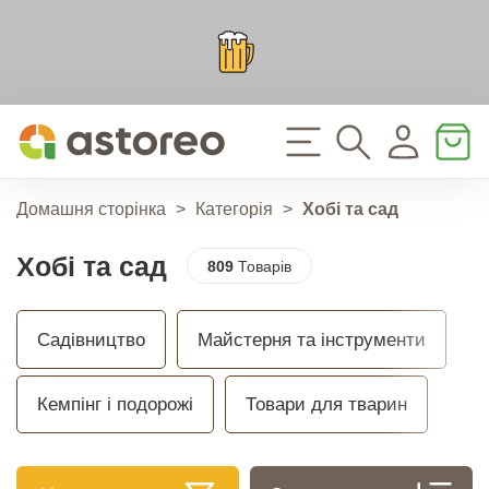
Домашня сторінка
>
Категорія
>
Хобі та сад
Хобі та сад
809
Товарів
Садівництво
Майстерня та інструменти
Кемпінг і подорожі
Товари для тварин