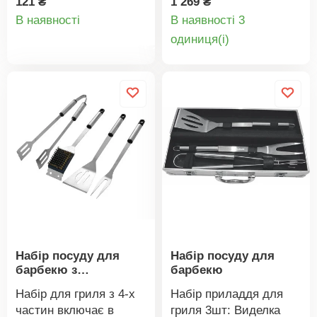
121 ₴
1 269 ₴
Деталі
термосумки: 29,5 х
В наявності
В наявності 3
18,5 см, термосумка
Деталі
oдиниця(і)
товару
для охолодження
товару
напоїв, хромована
решітка. Портативний.
Набір посуду для
Набір посуду для
барбекю з
барбекю
нержавіючої сталі
Набір для гриля з 4-х
Набір приладдя для
частин включає в
гриля 3шт: Виделка