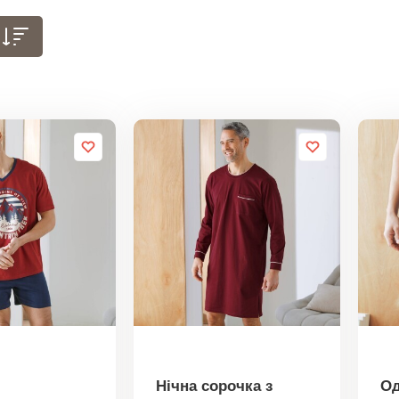
Нічна сорочка з
Од