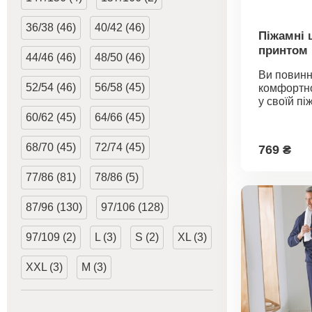
виріб є б
понад зас
36/38 (46)
40/42 (46)
стандарти
Піжамні 
в пральні
принтом
44/46 (46)
48/50 (46)
Ви повинн
52/54 (46)
56/58 (45)
комфортно
у своїй пі
таке відчу
60/62 (45)
64/66 (45)
подарують
піжамні ш
68/70 (45)
72/74 (45)
769 ₴
Еластични
штанини. 
77/86 (81)
78/86 (5)
Стандарт 1
Oeko-Tex.
87/96 (130)
97/106 (128)
вказує на 
вироби, я
лаборатор
97/109 (2)
L (3)
S (2)
XL (3)
випробув
широкий с
XXL (3)
М (3)
шкідливих 
виріб є б
понад чин