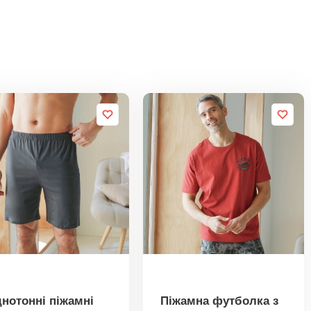
нотонні піжамні
Піжамна футболка з