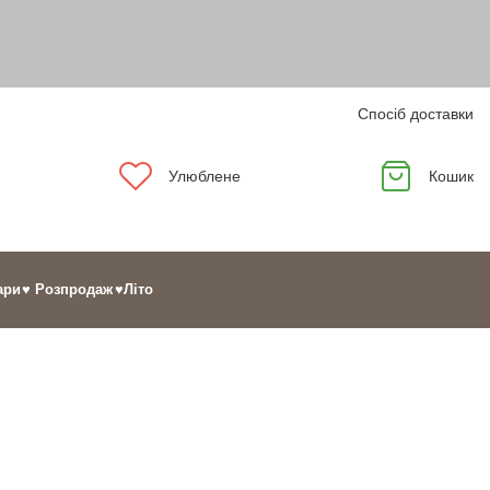
Спосіб доставки
Улюблене
Кошик
ари
♥ Розпродаж
♥Літо