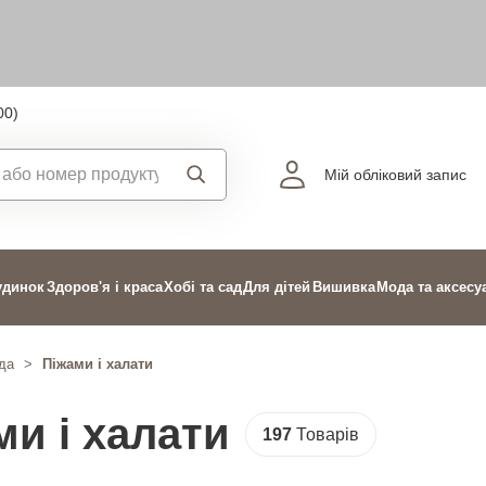
00)
Мій обліковий запис
удинок
Здоров'я і краса
Хобі та сад
Для дітей
Вишивка
Мода та аксесу
да
>
Піжами і халати
ми і халати
197
Товарів