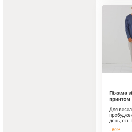
Oeko-Tex.
вказує на 
вироби, я
лаборатор
випробув
широкий с
шкідливих 
виріб є б
понад чин
Можна пра
машині.
Піжама з
принтом 
Для весел
пробуджен
день, ось 
штанами т
- 60%
собаки. О