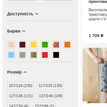
принтов
шортами 
Виготовле
подібним
Доступність
трикотажу
шорти з V
вирізом і
підходять.
Барва
подібним 
1 709 ₴
контраст
окантовко
Централь
спереду. К
Прямий по
Однотонні
еластични
Прямі шта
Розмір
Стандарт 1
Oeko-Tex.
вказує на 
107/116 (130)
117/126 (130)
вироби, я
лаборатор
127/136 (131)
137/146 (109)
випробув
широкий с
шкідливих 
147/156 (4)
157/166 (2)