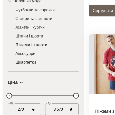
Чоловіча мода
Футболки та сорочки
Сортувати
Светри та світшоти
Жакети і куртки
Штани і шорти
Піжами і халати
Аксесуари
Шкарпетки
Ціна
Від
До
₴
₴
-
Піжами з