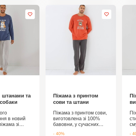
 Цей знак
лабораторні
Ел
текстильні
випробування на
кі
кі пройшли
широкий спектр
10
ні
шкідливих речовин, і
Це
ання на
виріб безпечний понад
те
пектр
застосовні стандарти.
пр
речовин, і
Прати при температурі
ви
езпечним
30C.
ши
ні стандарти.
шк
ти в пральній
ви
по
Пр
30
і штанами та
Піжама з принтом
Пі
собаки
сови та штани
ви
шт
ого
Піжама з принтом сови,
Пі
ня в новий
виготовлена зі 100%
ст
піжама зі
бавовни, у сучасних
см
а принтом
кольорах – ідеальний
як
- 40%
- 
днотонний
вибір! Однотонний верх.
ст