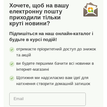
Наша порада:
Наша порада:
Хочете, щоб на вашу
простирадла
простирадла
електронну пошту
ідеально
ідеально
приходили тільки
поєднуються з
поєднуються з
круті новини?
постільною білизною
постільною білизною
з нашого широкого
з нашого широкого
Підпишіться на наш онлайн-каталог і
асортименту.
асортименту.
будьте в курсі подій!
отримаєте пріоритетний доступ до знижок
та акцій
ви будете першими бачити всі новинки в
інтернет-магазині
Щотижня ми надсилаємо вам ідеї для
натхнення створити домашній затишок
Email