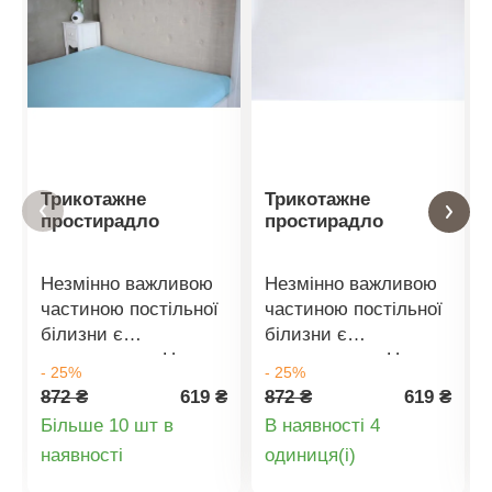
Трикотажне
Трикотажне
простирадло
простирадло
Незмінно важливою
Незмінно важливою
частиною постільної
частиною постільної
білизни є
білизни є
простирадло. Наше
простирадло. Наше
- 25%
- 25%
простирадло зі
простирадло зі
872 ₴
619 ₴
872 ₴
619 ₴
стрейч-трикотажу з
стрейч-трикотажу з
Більше 10 шт в
В наявності 4
широкого
широкого
Деталі
Деталі
наявності
oдиниця(і)
асортименту
асортименту
відповідає всім
відповідає всім
товару
товару