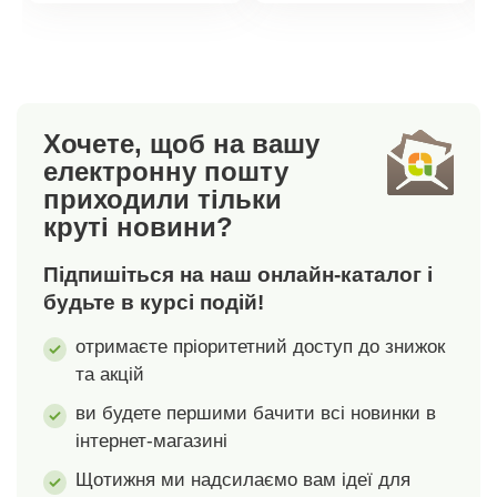
вимогам комфорту
вимогам комфорту
та приємної м'якості
та приємної м'якості
матеріалу. Можна
матеріалу. Можна
прати при 60° C.
прати при 60° C.
Наша порада:
Наша порада:
Хочете, щоб на вашу
простирадла
простирадла
електронну пошту
ідеально
ідеально
приходили тільки
поєднуються з
поєднуються з
круті новини?
постільною білизною
постільною білизною
з нашого широкого
з нашого широкого
Підпишіться на наш онлайн-каталог і
асортименту.
асортименту.
будьте в курсі подій!
отримаєте пріоритетний доступ до знижок
та акцій
ви будете першими бачити всі новинки в
інтернет-магазині
Щотижня ми надсилаємо вам ідеї для