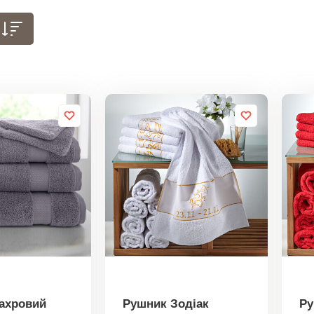
ахровий
Рушник Зодіак
Ру