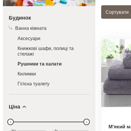
Сортувати
Будинок
Ванна кімната
Аксесуари
Книжкові шафи, полиці та
стелажі
Рушники та халати
Килимки
Гігієна туалету
Ціна
М'який м
Від
До