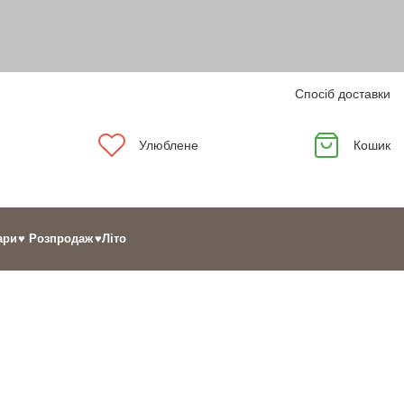
Спосіб доставки
Улюблене
Кошик
ари
♥ Розпродаж
♥Літо