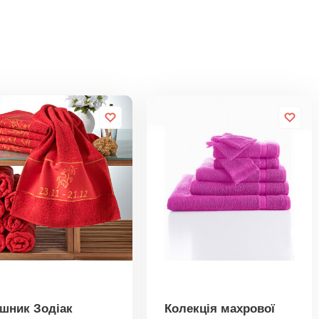
шник Зодіак
Колекція махрової