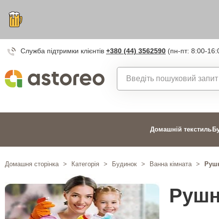
Служба підтримки клієнтів
+380 (44) 3562590
(пн-пт: 8:00-16:
Домашній текстиль
Б
Домашня сторінка
>
Категорія
>
Будинок
>
Ванна кімната
>
Рушн
Рушн