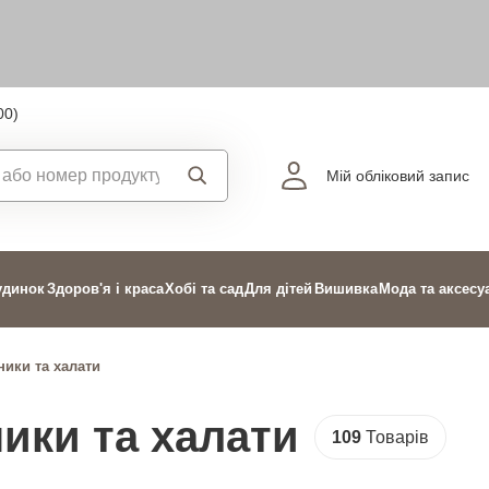
00)
Мій обліковий запис
удинок
Здоров'я і краса
Хобі та сад
Для дітей
Вишивка
Мода та аксесу
ики та халати
ики та халати
109
Товарів