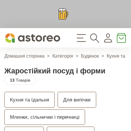
Домашня сторінка
>
Категорія
>
Будинок
>
Кухня та ї
Жаростійкий посуд і форми
13
Товарів
Кухня та їдальня
Для випічки
Млинки, сільнички і перечниці