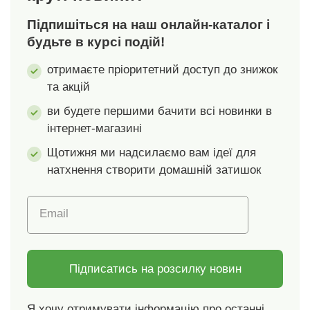
містить кадмію та
Підпишіться на наш онлайн-каталог і
інших шкідливих
речовин. Не вступає в
будьте в курсі подій!
реакцію з кислотними
отримаєте пріоритетний доступ до знижок
або основними
та акцій
сполуками, що
містяться в продуктах
ви будете першими бачити всі новинки в
харчування. Не надає
інтернет-магазині
їжі смаку або запаху.
Форма підходить не
Щотижня ми надсилаємо вам ідеї для
тільки для духовки,
натхнення створити домашній затишок
але й для морозильної
камери,
Email
мікрохвильової печі та
посудомийної машини.
Витримує температуру
від -50 до 500 °C.
Підписатись на розсилку новин
Об'єм 2,9 л. Розміри:
33 х 22 х 14 см. Об'єм:
Я хочу отримувати інформацію про останні