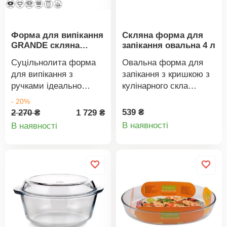
Форма для випікання
Скляна форма для
GRANDE скляна
запікання овальна 4 л
кришка
Суцільнолита форма
Овальна форма для
для випікання з
запікання з кришкою з
ручками ідеально
кулінарного скла
підходить для
виготовлена з твердого
- 20%
приготування
боросилікатного скла,
539 ₴
2 270 ₴
1 729 ₴
Деталі
Деталі
найдивовижнішої
яке дуже стійке як до
В наявності
В наявності
печені, соусів або
механічних, так і до
товару
товару
запечених овочів.
термічних впливів
Підходить для всіх
(діапазон температур
типів кухонних
від -50 до 500 градусів
приладів, включаючи
C).Об'єм 4,15
індукційні. Матеріал:
лДовжина 35 см,
алюміній з чудовим
ширина 20 см, висота
антипригарним
10 смПеревагою є
покриттям.
тривалий термін