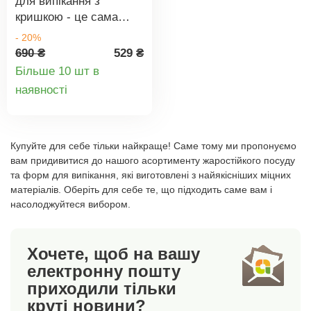
для випікання з
навпаки. Не
кришкою - це сама
використовуйте
досконалість.
- 20%
абразивні засоби для
Властивості
690 ₴
529 ₴
чищення. Підходить
боросилікатного скла
Більше 10 шт в
для духовки (без
ідеально підходять для
Деталі
наявності
кришки), посудомийної
випікання.
машини та
товару
Боросилікатне скло
морозильної камери, а
характеризується
без кришки також для
відмінними
Купуйте для себе тільки найкраще! Саме тому ми пропонуємо
мікрохвильової печі.
термічними
вам придивитися до нашого асортименту жаростійкого посуду
Матеріал:
та форм для випікання, які виготовлені з найякісніших міцних
властивостями і тому
боросилікатне скло,
матеріалів. Оберіть для себе те, що підходить саме вам і
використовується в
стійке до високих
насолоджуйтеся вибором.
медичній, хімічній,
температур (від -20 °C
фармацевтичній та
до +300 °C). Розміри:
інших галузях
Хочете, щоб на вашу
39,5 x 24,5 x 7 см.
промисловості. Це
електронну пошту
міцне і тверде скло,
приходили тільки
яке витримує високі
круті новини?
температури. Воно не