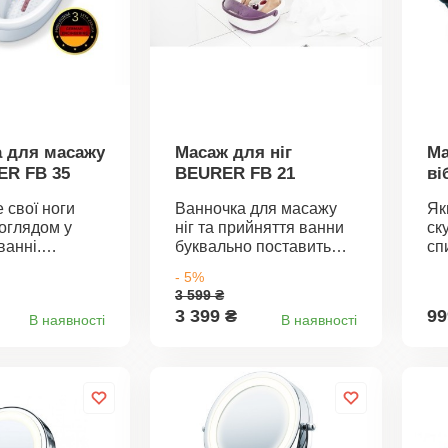
 для масажу
Масаж для ніг
Ма
ER FB 35
BEURER FB 21
ві
MG
 свої ноги
Ванночка для масажу
Як
оглядом у
ніг та прийняття ванни
ск
ванні.
буквально поставить
сп
розкіш
вас на ноги. Немає
м'
- 5%
 пропонує
нічого приємнішого, ніж
ба
3 599 ₴
ологий масаж
сісти після важкого дня
рі
3 399 ₴
99
В наявності
В наявності
для ванни або
та довірити свої ноги
пі
ж. Функція
нашому маленькому,
ці
 температури
але вмілому експерту.
ма
 охолодженню
Ванночка має три
то
ні. 16
функції: вібраційний
од
х магнітів
масаж, бульбашковий
на
о
масаж та підтримка
пр