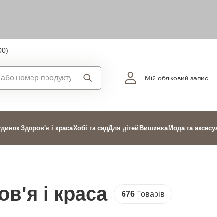
00)
Мій обліковий запис
удинок
Здоров'я і краса
Хобі та сад
Для дітей
Вишивка
Мода та аксесу
в'я і краса
676
Товарів