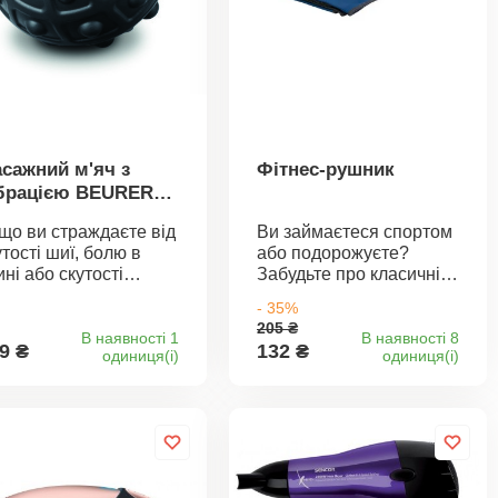
сажний м'яч з
Фітнес-рушник
брацією BEURER
 10
що ви страждаєте від
Ви займаєтеся спортом
утості шиї, болю в
або подорожуєте?
ині або скутості
Забудьте про класичні
язів, масажний
рушники і візьміть з
- 35%
лончик – чудове
собою фітнес-рушник.
205 ₴
шення. Він ідеально
Він легкий, надзвичайно
В наявності 1
В наявності 8
9 ₴
132 ₴
oдиниця(і)
oдиниця(і)
дходить для
м'який і приємний до
леспрямованого
шкіри. Він має
сажу тригерних
надпоглинаючу
чок. Тригерні точки є
здатність, а також
нією з
швидко сохне. Рушник
йпоширеніших
має еластичну петлю
ичин болю в опорно-
для підвішування та