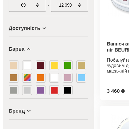
₴
₴
-
Доступність
Ванночка
Барва
ніг BEUR
Побалуйте
чудовим д
масажній 
Домашня 
масажера
сухий і в
3 460 ₴
ніг, піну 
вібромаса
підтримки
запобігає
Бренд
води у ван
вбудовани
дбають пр