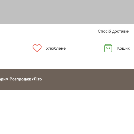
Спосіб доставки
Улюблене
Кошик
ари
♥ Розпродаж
♥Літо