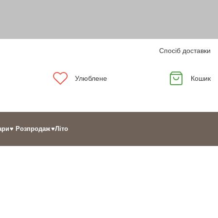
Спосіб доставки
Улюблене
Кошик
ари
♥ Розпродаж
♥Літо