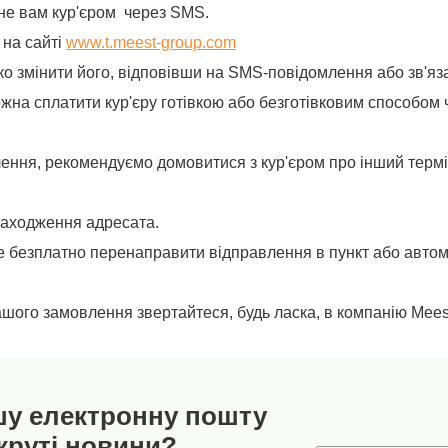
не вам кур'єром через SMS.
 на сайті
www.t.meest-group.com
о змінити його, відповівши на SMS-повідомлення або зв'яз
ожна сплатити кур'єру готівкою або безготівковим способом 
лення, рекомендуємо домовитися з кур'єром про інший термі
находження адресата.
 безплатно перенаправити відправлення в пункт або автома
вашого замовлення звертайтеся, будь ласка, в компанію Mee
шу електронну пошту
круті новини?