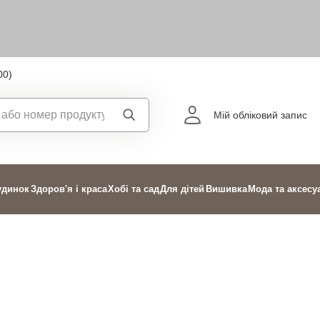
00)
Мій обліковий запис
удинок
Здоров'я і краса
Хобі та сад
Для дітей
Вишивка
Мода та аксесу