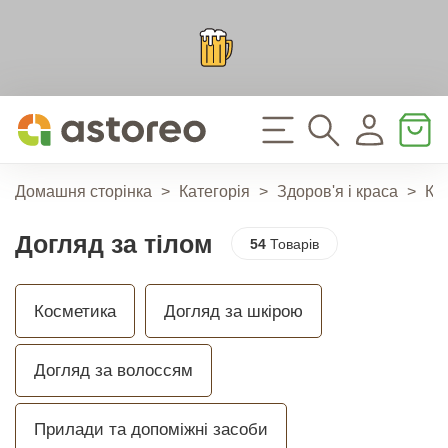
Домашня сторінка
>
Категорія
>
Здоров'я і краса
>
Ко
Догляд за тілом
54
Товарів
Косметика
Догляд за шкірою
Догляд за волоссям
Прилади та допоміжні засоби