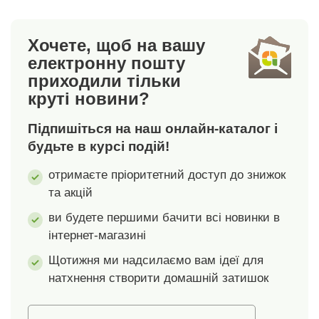
беладони, екстракт
екстракт хвоща
парфумерна
перстачу перцевого,
польового, екстракт
композиція, сорбат
екстракт лінарії
Хочете, щоб на вашу
фіалки триколірної,
калію, бензоат натрію,
звичайної, денатонію
екстракт каштану
триетаноламін,
електронну пошту
бензоат, лімонен,
звичайного, екстракт
токоферилацетат.
приходили тільки
смола перцевого
листя мальви
круті новини?
стручкового перцю, CI
звичайної, екстракт
16185, сульфат натрію,
листя подорожника
Підпишіться на наш онлайн-каталог і
хлорид натрію.
ланцетолистого,
будьте в курсі подій!
екстракт квіток липи
серцелистої, екстракт
отримаєте пріоритетний доступ до знижок
квіток лаванди
та акцій
вузьколісної, екстракт
ви будете першими бачити всі новинки в
квіток бузини чорної,
інтернет-магазині
екстракт квіток арніки
гірської, екстракт листя
Щотижня ми надсилаємо вам ідеї для
м'яти колосистої,
натхнення створити домашній затишок
екстракт квіток
дзявочника