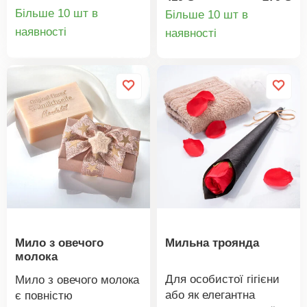
безпечніший: пемза
чистяться і придатні
Більше 10 шт в
Більше 10 шт в
для мозолистої шкіри.
для багаторазового
Деталі
Деталі
наявності
наявності
Здивуйтеся, які
використання. Ідеальні
товару
товару
кольори ми для вас
для подорожей.
зарезервували.
Гігієнічні + легко
миються. У практичній
коробці. Набір з 2
штук.
Мило з овечого
Мильна троянда
молока
Для особистої гігієни
Мило з овечого молока
або як елегантна
є повністю