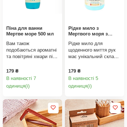
Піна для ванни
Рідке мило з
Мертве море 500 мл
Мертвого моря з
помпою 500 мл
Вам також
Рідке мило для
подобаються ароматні
щоденного миття рук
та повітряні хмари піни
має унікальний склад
у ванні? Релаксація у
завдяки мінералам та
вигляді ванни – один із
мікроелементам з
179 ₴
179 ₴
найбажаніших видів
Мертвого моря.Воно
В наявності 7
В наявності 5
відпочинку. Якщо ви
містить навіть ті, яких
Деталі
Деталі
oдиниця(і)
oдиниця(і)
ще й побалуєте себе
ви не знайдете в
товару
товару
турботливою та
жодному іншому
ароматною ванною,
солоному озері чи
враження та гарний
моріЇх висока
настрій
концентрація
примножаться.Піна з
стимулює кровообіг,