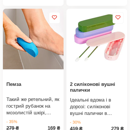
товару
товару
Ідеально підходять
для швидкого і легкого
догляду за тілом в
дорозі. Набір містить
52 серветки.
Пемза
2 силіконові вушні
палички
Такий же ретельний, як
Ідеальні вдома і в
гострий рубанок на
дорозі: силіконові
мозолистій шкірі,
вушні палички в
тільки набагато
практичній коробочці.
- 35%
- 30%
ніжніший та
Гігієнічні, легко
279 ₴
169 ₴
419 ₴
279 ₴