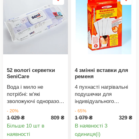
струмінь теплої води,
біологічно
різних пінцети +
скільки потрібно для
розкладаються.
спеціальні ножиці +
створення
бритва, 4 частини.
піни.Вироблено в
Чеській Республіці та
дерматологічно
протестовано.Об’єм:
500 мл.
52 вологі серветки
4 змінні вставки для
SeniCare
ременя
Вода і мило не
4 пухнасті нагрівальні
потрібні: м'які
подушечки для
зволожуючі одноразові
індивідуального
серветки з pH 5
використання в
- 20%
- 65%
очищають і освіжають
нагрівальному поясі.
1 029 ₴
809 ₴
1 079 ₴
329 ₴
шкіру. Протизапальні,
Більше 10 шт в
В наявності 3
допомагають зняти
Деталі
Деталі
наявності
oдиниця(і)
подразнення шкіри.