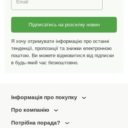
багаторічного, екстракт
Email
квіток/листя/стебла
яснотки білої, екстракт
перстачу гуськового,
Підписатись на розсилку новин
екстракт лікаря
звичайного, денатоній
бензоат. Лімонен,
Я хочу отримувати інформацію про останні
сульфат натрію, CI
тенденції, пропозиції та знижки електронною
42051, CI 19140,
поштою. Ви можете відмовитися від підписки
хлорид натрію.
в будь-який час безкоштовно.
Інформація про покупку
Про компанію
Потрібна порада?