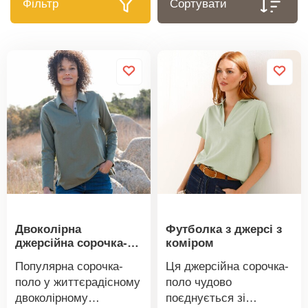
Фільтр
Сортувати
Двоколірна
Футболка з джерсі з
джерсійна сорочка-
коміром
поло з довгими
Популярна сорочка-
Ця джерсійна сорочка-
рукавами
поло у життєрадісному
поло чудово
двоколірному
поєднується зі