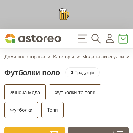
Домашня сторінка
>
Категорія
>
Мода та аксесуари
>
Футболки поло
3
Продукція
Жіноча мода
Футболки та топи
Футболки
Топи