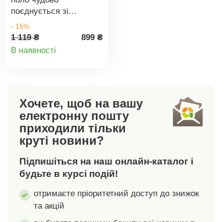
машині.
поєднується зі
спідницями, джинсами
- 15%
та чінос, ідеально
1 119 ₴
899 ₴
Деталі
підходить для різних
В наявності
стилів. Зручний крій.
товару
Комір-поло з V-
подібним вирізом.
Короткі рукави.
Хочете, щоб на вашу
Прямий поділ.
електронну пошту
Стандарт 100 згідно з
Oeko-Tex. Цей знак
приходили тільки
вказує на текстильні
круті новини?
вироби, які пройшли
лабораторні
Підпишіться на наш онлайн-каталог і
випробування на
будьте в курсі подій!
широкий спектр
шкідливих речовин, і
отримаєте пріоритетний доступ до знижок
виріб є безпечним
та акцій
понад відповідні