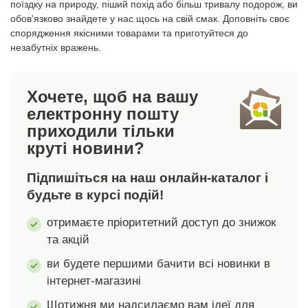
поїздку на природу, піший похід або більш тривалу подорож, ви
подушок та постільної
після частого прання.
обов'язково знайдете у нас щось на свій смак. Доповніть своє
білизни, одягу та
спорядження якісними товарами та приготуйтеся до
прикрас. Міцні, без
незабутніх вражень.
пилу та в сухому місці.
З блискавками та
ручками для
Хочете, щоб на вашу
перенесення.
електронну пошту
приходили тільки
круті новини?
Підпишіться на наш онлайн-каталог і
будьте в курсі подій!
отримаєте пріоритетний доступ до знижок
та акцій
ви будете першими бачити всі новинки в
інтернет-магазині
Щотижня ми надсилаємо вам ідеї для