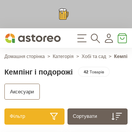
Домашня сторінка
>
Категорія
>
Хобі та сад
>
Кемпінг
Кемпінг і подорожі
42
Товарів
Аксесуари
Фільтр
Сортувати