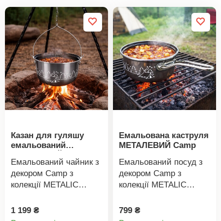
Казан для гуляшу
Емальована каструля
емальований
МЕТАЛЕВИЙ Camp
МЕТАЛЕВИЙ Camp, 4
Емальований чайник з
Емальований посуд з
л
декором Camp з
декором Camp з
колекції METALIC
колекції METALIC
оцінять усі, хто
пропонує можливість
любить готувати на
здорового
1 199 ₴
799 ₴
Деталі
Деталі
природі. Чайник з
приготування їжі без