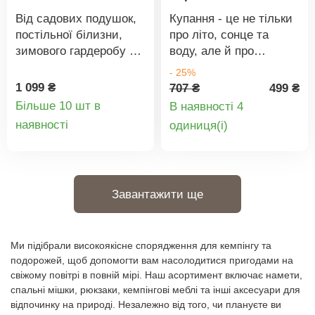
мАгЧас роботи від
блискавками та
Від садових подушок,
Купання - це не тільки
батареї приблизно 2
ручками для
постільної білизни,
про літо, сонце та
годиниЗарядка через
перенесення.
зимового гардеробу до
воду, але й про
USB – приблизно 3
різдвяних прикрас,
рушники! Пляжний
- 25%
години
взуття та багато
рушник "Черепаха" має
1 099 ₴
707 ₴
499 ₴
іншого. — все
зручний для всіх
Більше 10 шт в
В наявності 4
всередині,
розмір 70 х 140 см.
Деталі
Деталі
наявності
oдиниця(і)
зберігається без пилу
Одна сторона рушника
товару
товару
та в сухому місці! Ці
виготовлена з
міцні максі-сумки
приємної махрової
полегшать ваші шафи
в'язки, а інша - з
Завантажити ще
та збережуть порядок у
м'якого велюру. Він
всьому. Ідеальне
стійкий до чіпляння за
рішення для зберігання
петлі навіть на
на горищі, у погребі чи
кам'янистій та
Ми підібрали високоякісне спорядження для кемпінгу та
гаражі. Ідеальне місце
скелястій місцевості.
подорожей, щоб допомогти вам насолодитися пригодами на
свіжому повітрі в повній мірі. Наш асортимент включає намети,
для зберігання речей у
Рушник ідеально
спальні мішки, рюкзаки, кемпінгові меблі та інші аксесуари для
домі та саду. Ідеально
міцний і зберігає свою
відпочинку на природі. Незалежно від того, чи плануєте ви
підходять для садових
первинну форму навіть