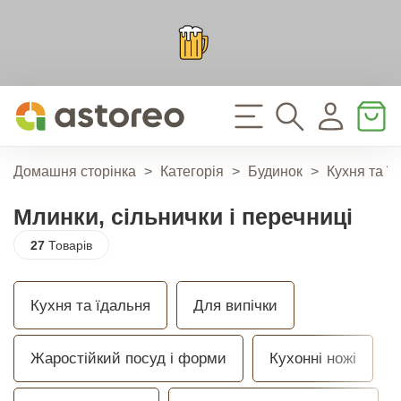
Домашня сторінка
>
Категорія
>
Будинок
>
Кухня та ї
Млинки, сільнички і перечниці
27
Товарів
Кухня та їдальня
Для випічки
Жаростійкий посуд і форми
Кухонні ножі