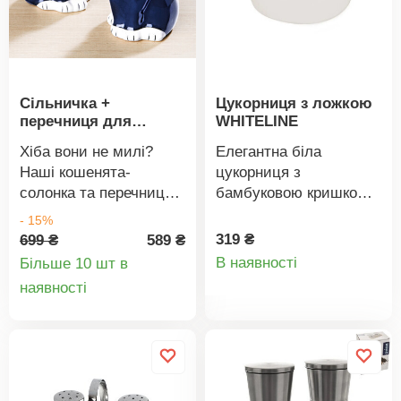
спецій та
приправПрактична в
саду та на кухніРучка
для зручного
перенесенняКаучукове
Сільничка +
Цукорниця з ложкою
дерево
перечниця для
WHITELINE
кошенят
Хіба вони не милі?
Елегантна біла
Наші кошенята-
цукорниця з
солонка та перечниця у
бамбуковою кришкою
сільському стилі.
та порцеляновою
- 15%
Декоративні +
ложкою пасує до
319 ₴
699 ₴
589 ₴
Деталі
практичні. Набір із 2
класичної, сучасної та
В наявності
Більше 10 шт в
шт.
сільської кухні. Разом з
Деталі
наявності
товару
білими чашками та
товару
блюдцями ця
цукорниця підкреслить
приємне враження від
обіду. Вона має
практичну кришку з