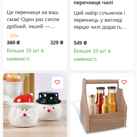
PS та PA пластик,
перечниця чилі
керамічний механізм
Це перечниця на ваш
Цей набір сільничок і
подрібнення, метал.
смак! Один раз сипле
перечниць у вигляді
Розміри: висота 20 см,
дрібний, інший —
перцю чилі додасть
діаметр 6,5 см,
грубий перець завдяки
потрібну кількість
- 15%
довжина кабелю 1 м.
2 різним отворам у
перцю і прикрасить
389 ₴
329 ₴
549 ₴
кришці. З нержавіючої
стіл. Потрібна кількість
Більше 10 шт в
Більше 10 шт в
сталі. З 2 отворами.
спецій. Для солі +
Деталі
Деталі
наявності
наявності
Сипле дрібний або
перцю. Набір з 2 штук.
товару
товару
грубий перець.
Базилік.