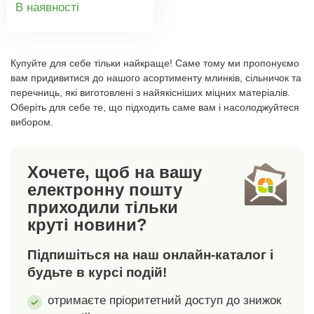
Дизайнерський
В наявності
серветок 10,5 x 4 x 7
елемент для обіду
товару
см, загальні розміри 13
вдома та на терасі під
x 12 x 14,5 см.
час приготування на
Купуйте для себе тільки найкраще! Саме тому ми пропонуємо
грилі. Матеріал: скло,
вам придивитися до нашого асортименту млинків, сільничок та
нержавіюча сталь,
перечниць, які виготовлені з найякісніших міцних матеріалів.
метал, дерево.
Оберіть для себе те, що підходить саме вам і насолоджуйтеся
Розміри: 13 x 6,5 x 13
вибором.
см, 4 x 4 x 9 см.
Хочете, щоб на вашу
електронну пошту
приходили тільки
круті новини?
Підпишіться на наш онлайн-каталог і
будьте в курсі подій!
отримаєте пріоритетний доступ до знижок