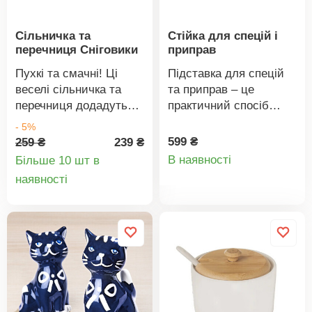
Сільничка та
Стійка для спецій і
перечниця Сніговики
приправ
Пухкі та смачні! Ці
Підставка для спецій
веселі сільничка та
та приправ – це
перечниця додадуть
практичний спосіб
смаку вашій їжі та
мати під рукою все
- 5%
допоможуть вам
необхідне для
599 ₴
259 ₴
239 ₴
Деталі
почуватися добре.
приготування на грилі.
В наявності
Більше 10 шт в
Вона також підходить
Деталі
наявності
товару
для кухонної стільниці
товару
та обіднього
столу.Матеріал:
каучукове дерево.
Розміри: довжина 19
см, ширина 13,5 см,
висота 23,5 см. Вага:
556 г.Підставка для