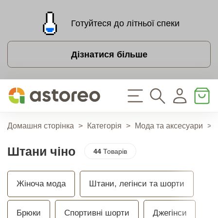
Готуйтеся до літньої спеки
Дізнатися більше
Домашня сторінка
>
Категорія
>
Мода та аксесуари
>
Штани чіно
44
Товарів
Жіноча мода
Штани, легінси та шорти
Брюки
Спортивні шорти
Джегінси