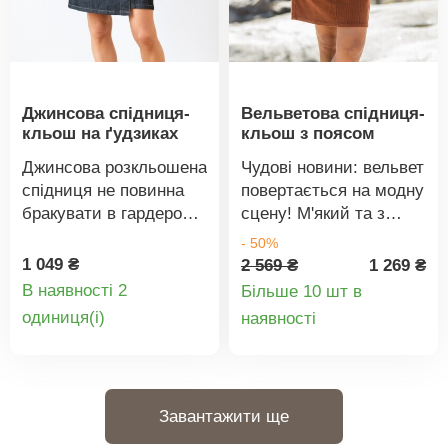
пральній машині.
Джинсова спідниця-
Вельветова спідниця-
кльош на ґудзиках
кльош з поясом
Джинсова розкльошена
Чудові новини: вельвет
спідниця не повинна
повертається на модну
бракувати в гардеробі
сцену! М'який та з
жодної жінки. Застібка
оптичним ефектом, ми
- 50%
на ґудзики спереду.
представляємо його
1 049 ₴
2 569 ₴
1 269 ₴
Крій розкльошений.
вам на спідниці,
В наявності 2
Більше 10 шт в
Довжина вище коліна.
натхненній модою 70-
Деталі
Деталі
oдиниця(і)
наявності
Приталена талія.
х. Злегка
товару
товару
Застібка на 5 ґудзиків
розкльошений крій.
спереду. 2 бічні кишені.
Знімний пояс із
Контрастна строчка.
пряжкою. 2 великі
Завантажити ще
Стандарт 100 згідно з
шлевки спереду та
Oeko-Tex. Цей знак
ззаду. Застібка-