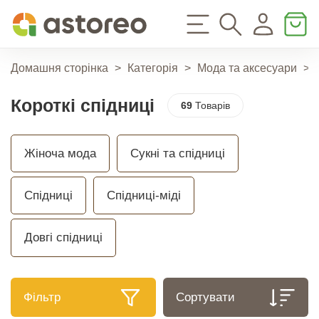
Домашня сторінка
>
Категорія
>
Мода та аксесуари
>
Короткі спідниці
69
Товарів
Жіноча мода
Сукні та спідниці
Спідниці
Спідниці-міді
Довгі спідниці
Фільтр
Сортувати