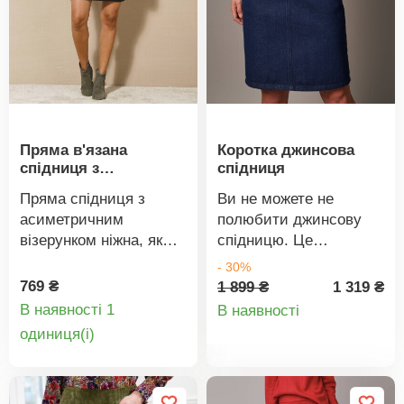
Пряма в'язана
Коротка джинсова
спідниця з
спідниця
візерунком
Пряма спідниця з
Ви не можете не
асиметричним
полюбити джинсову
візерунком ніжна, як
спідницю. Це
пестоща. Еластичний
популярний виріб,
- 30%
пояс на талії.
який ніколи не
769 ₴
1 899 ₴
1 319 ₴
Деталі
Асиметрична ребриста
виходить з моди.
В наявності 1
В наявності
відрізна частина
Приємний, злегка
Деталі
oдиниця(і)
товару
спереду. Можна прати
розкльошений крій.
товару
в пральній машині.
Фігурна талія зі
шлевками. Застібка на