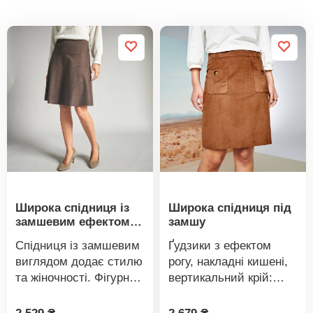
Широка спідниця із
Широка спідниця під
замшевим ефектом,
замшу
прихована блискавка
Спідниця із замшевим
Ґудзики з ефектом
збоку
виглядом додає стилю
рогу, накладні кишені,
та жіночності. Фігурна
вертикальний крій:
внутрішня талія.
розкльошена спідниця
Вертикальні та
нагадує замшевий