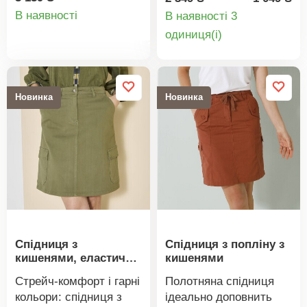
Деталі
оздобленням. Просто
Зручна еластична
В наявності
В наявності 3
поєднайте її з
саржа. Фігурна талія зі
Деталі
oдиниця(і)
товару
правильним низом, і
шлевками. Застібка на
товару
модель мрії, сповнена
блискавку та ґудзики. 2
жіночності, вже тут.
прорізні кишені. 2 бічні
Прямий крій. Довжина
кишені з клапаном.
Новинка
Новинка
вище коліна. Фігурна
Піднятий задній край.
талія. Сегментований
Можна прати в
перед із планкою на
пральній машині.
ґудзиках та хвилястим
оздобленням. Виточки
спереду та ззаду.
Прямий поділ. Можна
прати в пральній
машині.
Спідниця з
Спідниця з попліну з
кишенями, еластична
кишенями
саржа
Стрейч-комфорт і гарні
Полотняна спідниця
кольори: спідниця з
ідеально доповнить