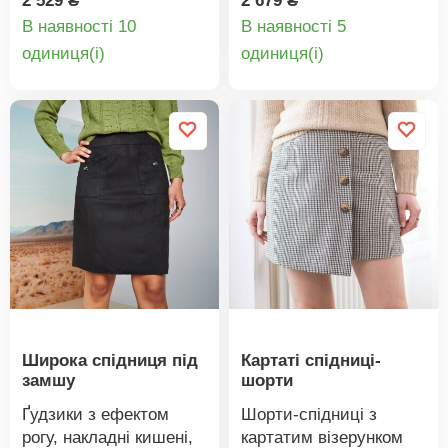
2 529 ₴
2 679 ₴
горизонтальні розрізи
ефект. Розкльошений
В наявності 10
В наявності 5
спереду та ззаду.
крій, що прилягає.
Деталі
Деталі
oдиниця(і)
oдиниця(і)
Прихована блискавка
М'яка штучна замша.
товару
товару
збоку.
Довжина вище коліна.
Фігурна талія.
Передній крій з 2
накладними кишенями
та ґудзиком. Виточки
ззаду. Прихована
блискавка посередині
спинки. Необроблений
поділ. Можна прати в
пральній машині.
Широка спідниця під
Картаті спідниці-
замшу
шорти
Ґудзики з ефектом
Шорти-спідниці з
рогу, накладні кишені,
картатим візерунком