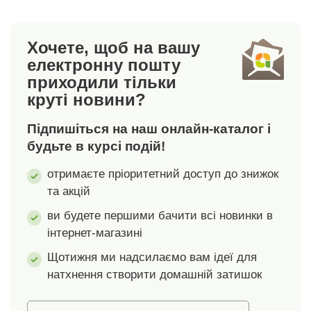
вказує на текстильні
блискавка + 1 гачок. 2
вироби, які пройшли
накладні кишені.
Хочете, щоб на вашу
лабораторні
Можна прати в
випробування на
пральній машині.
електронну пошту
широкий спектр
приходили тільки
шкідливих речовин, і
круті новини?
виріб є безпечним
понад чинні стандарти.
Підпишіться на наш онлайн-каталог і
Можна прати в
будьте в курсі подій!
пральній машині.
отримаєте пріоритетний доступ до знижок
та акцій
ви будете першими бачити всі новинки в
інтернет-магазині
Щотижня ми надсилаємо вам ідеї для
натхнення створити домашній затишок