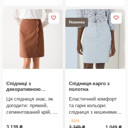
товару
Застібка на блискавку.
в пральній машині.
2 накладні кишені з
клапанами спереду.
Новинка
Можна прати в
пральній машині.
Спідниці з
Спідниця-карго з
декоративною
полотна
застібкою на ґудзики
Ця спідниця знає, як
Еластичний комфорт
догодити: прямий,
та гарні кольори:
сегментований крій, на
спідниця з кишенями –
ґудзиках та з
це просто
- 55%
хвилястим
МІЖНАРОДНИЙ образ.
3 139 ₴
2 349 ₴
1 049 ₴