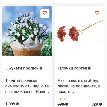
товару
товару
живий. Простий у
комплекту).
догляді. Стійкість до
Світлодіодне
атмосферних впливів.
підсвічування. Наче
живі. Для стін та
дверей.
3 букети пролісків
Гілочки гортензії
Тендітні проліски
Як справжні квіти! Будь
символізують надію та
ласка, не поливайте, а
нові починання. Наші
просто
квіти цвітуть цілий рік
насолоджуйтеся
- 45%
без будь-якого
красою!
1 099 ₴
639 ₴
329 ₴