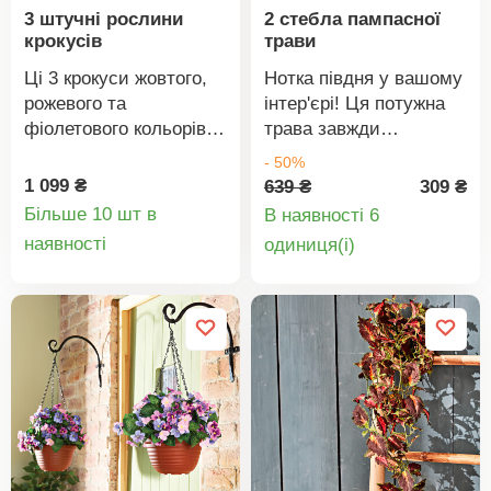
3 штучні рослини
2 стебла пампасної
крокусів
трави
Ці 3 крокуси жовтого,
Нотка півдня у вашому
рожевого та
інтер'єрі! Ця потужна
фіолетового кольорів
трава завжди
виглядають ніби живі
привертає увагу та
- 50%
та миттєво додадуть
довго тримається!
1 099 ₴
639 ₴
309 ₴
барвистий акцент –
Більше 10 шт в
В наявності 6
без жодного догляду.
Деталі
Деталі
наявності
oдиниця(і)
Просто помістіть їх у
товару
товару
відповідний контейнер,
квітковий горщик або
кашпо. Виготовлені з
атмосферостійкого
поліестеру. Жовтий,
рожевий, фіолетовий.
Натуральні квіти з
поліестеру. Гейнсборо.