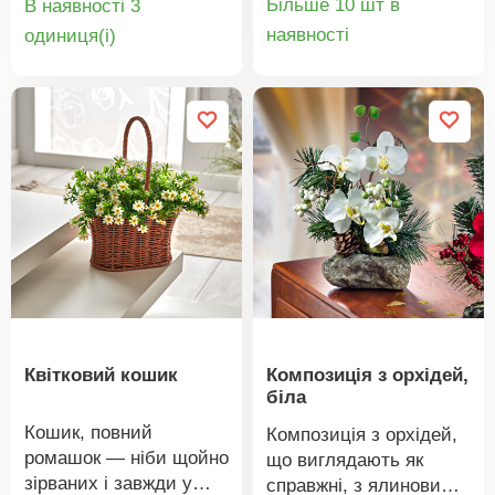
Більше 10 шт в
В наявності 3
блокуватиме надмірне
Деталі
Деталі
наявності
oдиниця(і)
сонячне світло.
товару
товару
Декоративна +
непрозора. Мікрофібра
- легкий догляд. Можна
повісити на карниз.
Можна прати при
температурі 30 °C.
Квітковий кошик
Композиція з орхідей,
біла
Кошик, повний
Композиція з орхідей,
ромашок — ніби щойно
що виглядають як
зірваних і завжди у
справжні, з ялиновими