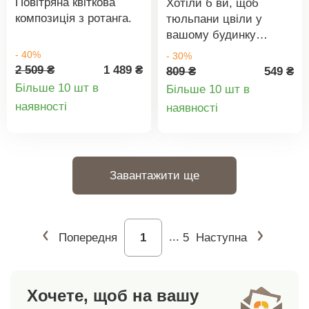
Повітряна квіткова
Хотіли б ви, щоб
композиція з ротанга.
тюльпани цвіли у
вашому будинку
постійно? У гнізді
- 40%
- 30%
верби вони
2 509 ₴
1 489 ₴
809 ₴
549 ₴
виглядають точнісінько
Більше 10 шт в
Більше 10 шт в
як справжні і не
Деталі
Деталі
наявності
наявності
потребують води чи
товару
товару
догляду. Вони
виглядають як
справжні. Включно з
Завантажити ще
гніздом. Eldo.
Попередня
...
5
Наступна
Хочете, щоб на вашу