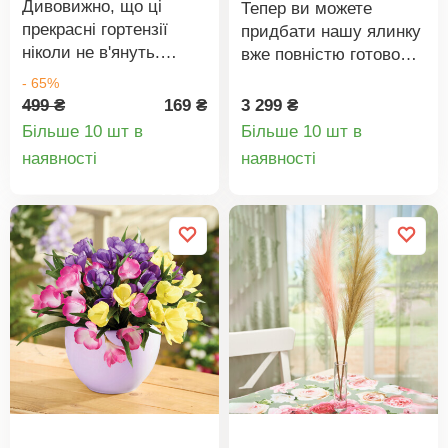
Дивовижно, що ці
Тепер ви можете
прекрасні гортензії
придбати нашу ялинку
ніколи не в'януть.
вже повністю готовою,
Ідеальна прикраса, яку
разом з ілюмінацією.
- 65%
не потрібно поливати.
Світлова гірлянда вже
499 ₴
169 ₴
3 299 ₴
закріплена на ялинці.
Більше 10 шт в
Більше 10 шт в
Підставка та кабель
Деталі
Деталі
наявності
наявності
живлення входять до
товару
товару
комплекту. Готова до
використання разом зі
світловою гірляндою.
Висота: 80 см. Тільки
для використання у
приміщенні.