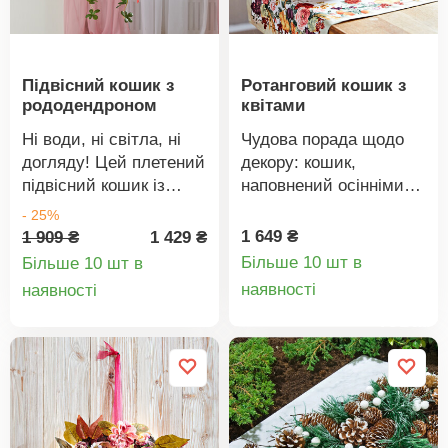
Підвісний кошик з
Ротанговий кошик з
рододендроном
квітами
Ні води, ні світла, ні
Чудова порада щодо
догляду! Цей плетений
декору: кошик,
підвісний кошик із
наповнений осінніми
барвистим
квітами та листям.
- 25%
рододендроном
Декоративний кошик з
1 649 ₴
1 909 ₴
1 429 ₴
радуватиме вас
ротанга.
Більше 10 шт в
Більше 10 шт в
роками у повному
Упорядкований і
Деталі
Деталі
наявності
наявності
цвітінні — навіть у
готовий до
товару
товару
темних куточках.
використання.
Готовий до
Виглядає як живий +
декорування в
довговічний.
підвісному кошику. У
комплекті металевий
ланцюжок. Як живий.