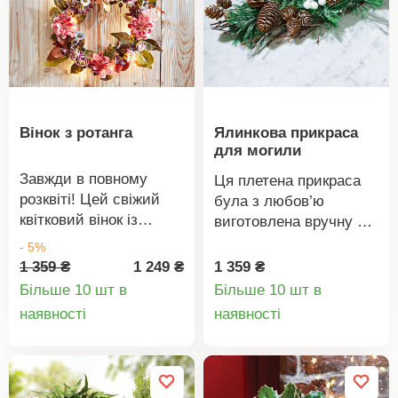
Вінок з ротанга
Ялинкова прикраса
для могили
Завжди в повному
Ця плетена прикраса
розквіті! Цей свіжий
була з любов’ю
квітковий вінок із
виготовлена вручну та
шифоновою стрічкою
прикрашена
- 5%
та 10 світлодіодами
справжніми ялиновими
1 359 ₴
1 249 ₴
1 359 ₴
завжди привертає
шишками. Кожна з цих
Більше 10 шт в
Більше 10 шт в
увагу. Працює від 2
чудових прикрас для
Деталі
Деталі
наявності
наявності
батарейок типу AA, 1,5
могили — унікальний
товару
товару
В (не входять до
виріб, якому не
комплекту).
зашкодить навіть
мороз. Ручна робота.