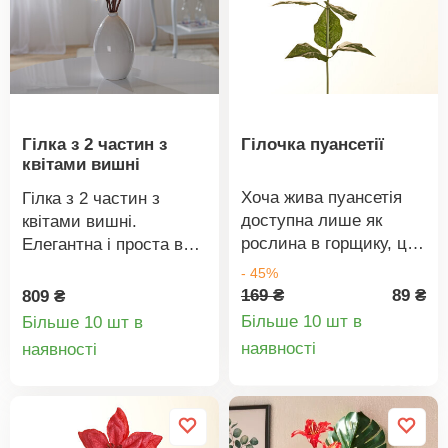
цвітуть вічно.
Гейнсборо.
Гілка з 2 частин з
Гілочка пуансетії
квітами вишні
Хоча жива пуансетія
Гілка з 2 частин з
доступна лише як
квітами вишні.
рослина в горщику, ця
Елегантна і проста в
надзвичайно довга
догляді.
- 45%
гілка пуансетії пасує до
Поставляється без
169 ₴
89 ₴
809 ₴
будь-якого декору –
вази. Працює від 2
Більше 10 шт в
Більше 10 шт в
щороку.
батарейок типу АА, 1,5
Деталі
Деталі
наявності
наявності
В (не входять до
товару
товару
комплекту).