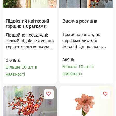
Підвісний квітковий
Висяча рослина
горщик з братками
Такі ж барвисті, як
Як щойно посаджені:
справжні листові
гарний підвісний кашпо
бегонії! Ця підвісна
теракотового кольору з
рослина щоосені знову
реалістичними
прикрашатиме ваші
братками ніжних
809 ₴
1 649 ₴
стіни та двері.
пастельних кольорів.
Більше 10 шт в
Більше 10 шт в
Звичайно ж, вона не
Деталі
Завжди у повному
Деталі
наявності
наявності
потребує жодного
цвітінні, не потребує
товару
товару
догляду!
поливу чи догляду – як
у приміщенні, так і на
вулиці. Теракотовий
вигляд. Не
відрізняються від
справжніх квітів. Вони