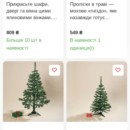
Прикрасьте шафи,
Проліски в траві —
двері та вікна цими
мохове «гніздо», яке
ялиновими вінками.
назавжди готує
Вони виглядають як
весняне вітання.
справжні, не опадають
Невідрізниме від
809 ₴
549 ₴
і залишаються
справжнього. Гніздо
Більше 10 шт в
В наявності 1
красивими щороку.
входить до комплекту.
Деталі
Деталі
наявності
oдиниця(і)
Легко кріпляться за
товару
товару
допомогою
самоклейкої липучки.
Наближені до природи.
Не опадають.
Багаторазового
використання. У
комплекті липучка.
Eldo. Набір із 2 шт.