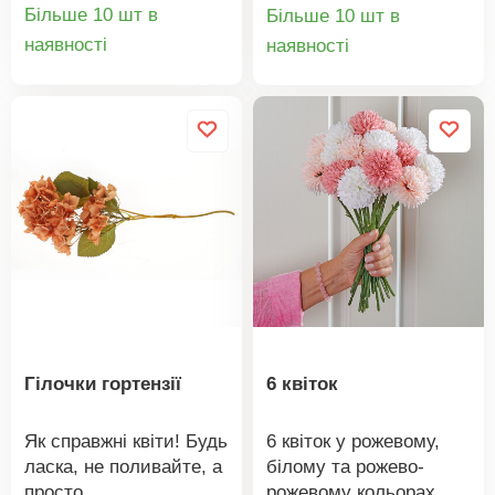
догляду. Вони штучні,
Більше 10 шт в
Більше 10 шт в
стійкі до погодних
Деталі
Деталі
наявності
наявності
умов, ідеальні для
товару
товару
вуличних вазонів або
віконних ящиків. 3
букети штучних
пролісків. Цвітуть
цілий рік. Для вазонів
або ящиків. Не
потребують догляду +
стійкі до погодних
умов. Gainsborough.
Гілочки гортензії
6 квіток
Як справжні квіти! Будь
6 квіток у рожевому,
ласка, не поливайте, а
білому та рожево-
просто
рожевому кольорах