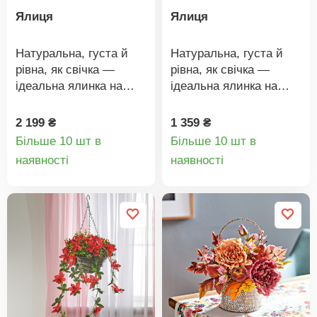
Ялиця
Ялиця
Натуральна, густа й
Натуральна, густа й
рівна, як свічка —
рівна, як свічка —
ідеальна ялинка на
ідеальна ялинка на
кожне Різдво! Наша
кожне Різдво! Наша
ялинка не скидає хвої,
ялинка не скидає хвої,
2 199 ₴
1 359 ₴
а гілочки не
а гілочки не
Більше 10 шт в
Більше 10 шт в
висихають.
висихають.
Деталі
Деталі
наявності
наявності
товару
товару