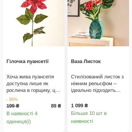
Гілочка пуансетії
Ваза Листок
Хоча жива пуансетія
Стилізований листок з
доступна лише як
ніжним рельєфом –
рослина в горщику, ця
ідеально підходить
надзвичайно довга
для свіжих квітів та
- 55%
гілка пуансетії пасує до
сухих букетів. Ця ваза
1 099 ₴
199 ₴
89 ₴
будь-якого декору –
також є самостійним
Більше 10 шт в
В наявності 4
щороку.
елегантним
Деталі
Деталі
наявності
oдиниця(і)
дизайнерським
товару
товару
виробом.