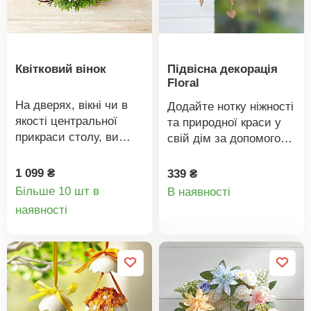
Квітковий вінок
Підвісна декорація
Floral
На дверях, вікні чи в
Додайте нотку ніжності
якості центральної
та природної краси у
прикраси столу, ви
свій дім за допомогою
будете
цієї оригінальної
насолоджуватися цим
підвісної прикраси.
1 099 ₴
339 ₴
Деталі
реалістичним
Кругла рамка з ніжним
Більше 10 шт в
В наявності
самшитовим вінком,
Деталі
квітковим візерунком
наявності
товару
повним квітів, протягом
доповнена підвісними
товару
багатьох років.
дерев'яними
сердечками -
ідеальний вибір для
весняного або літнього
природного декору.