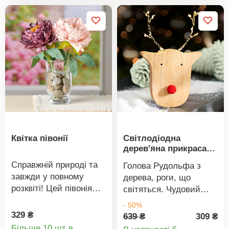
Квітка півонії
Світлодіодна
дерев'яна прикраса
Олень Рудольф
Справжній природі та
Голова Рудольфа з
завжди у повному
дерева, роги, що
розквіті! Цей півонія
світяться. Чудовий
радуватиме вас багато
ефект!
- 50%
років. І без догляду!
329 ₴
639 ₴
309 ₴
Невідрізний від
Більше 10 шт в