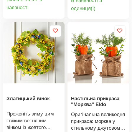
В наявності 5
справжнього.
Деталі
Деталі
наявності
oдиниця(і)
Надзвичайно довгий -
товару
товару
57 см. Поставляється
без вази.
Златицький вінок
Настільна прикраса
"Морква" Eldo
Проженіть зиму цим
Оригінальна великодня
свіжим весняним
прикраса: морква у
вінком із жовтого
стильному джутовому