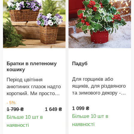
Братки в плетеному
Падуб
кошику
Для горщиків або
Період цвітіння
ящиків, для різдвяного
анютиних глазок надто
та зимового декору -
короткий. Ми просто
падуб без поливу,
продовжили його. Наші
- 5%
морозостійкий. Не
анютині глазки цвітуть
1 099 ₴
1 799 ₴
1 649 ₴
потребує
у цих плетених
Більше 10 шт в
Більше 10 шт в
проколювання, не
Деталі
кошиках вічно: у 2
Деталі
наявності
наявності
потребує догляду.
кольорах, не відрізнити
товару