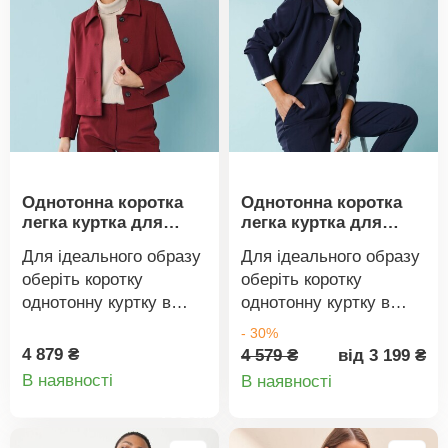
Застібка на 4 ґудзики
спереду.
Асиметричний крій.
Передні виточки на
талії. Виріз ззаду.
Центральний шов на
спинці. Широка
підкладка. Повністю на
Однотонна коротка
Однотонна коротка
підкладці. Можна прати
легка куртка для
легка куртка для
в пральній машині.
дрібнішої фігури
дрібнішої фігури
Для ідеального образу
Для ідеального образу
оберіть коротку
оберіть коротку
однотонну куртку в
однотонну куртку в
міському стилі.
міському стилі.
- 30%
Пропорційно
Пропорційно
4 879 ₴
4 579 ₴
від 3 199 ₴
Деталі
Деталі
розроблена для жінок
розроблена для жінок
В наявності
В наявності
зростом 160 см або
зростом 160 см або
товару
товару
менше. Однотонний
менше. Однотонний
колір. Повітряний
колір. Повітряний