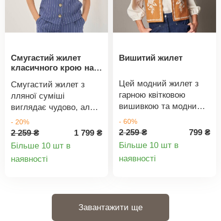
Смугастий жилет
Вишитий жилет
класичного крою на
ґудзиках, з
Цей модний жилет з
Смугастий жилет з
додаванням льону
гарною квітковою
лляної суміші
вишивкою та модним
виглядає чудово, але
кроєм підкреслює
його також зручно
- 60%
- 20%
фольклорний стиль.
носити. Смугастий
2 259 ₴
799 ₴
2 259 ₴
1 799 ₴
Коротка довжина.
жилет. Прямий крій без
Більше 10 шт в
Більше 10 шт в
Прямий крій. Круглий
рукавів. Гарне
Деталі
Деталі
наявності
наявності
виріз горловини.
оздоблення. Ґудзики з
товару
товару
Контрастна вишивка
ефектом рогу спереду.
спереду. Внутрішня
Структурований крій
підкладка до плечових
спереду та ззаду.
Завантажити ще
швів. Прямий поділ.
Центральний шов на
Можна прати в
спинці. Злегка