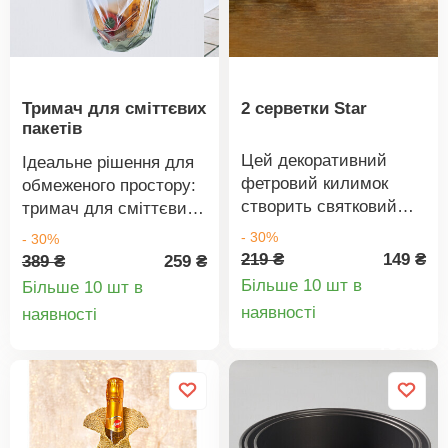
Тримач для сміттєвих
2 серветки Star
пакетів
Цей декоративний
Ідеальне рішення для
фетровий килимок
обмеженого простору:
створить святковий
тримач для сміттєвих
настрій усю зиму.
пакетів. Просто
- 30%
- 30%
100% поліестер, 30 x
повісьте його на
219 ₴
149 ₴
389 ₴
259 ₴
45 см. Сучасний: набір
дверцята під
Більше 10 шт в
Більше 10 шт в
з 2 фетрових
раковиною, закріпіть
Деталі
Деталі
наявності
наявності
предметів.
пакет, і все готово!
товару
товару
Поєднується з
Регулюється для
мішечками для
різних розмірів.
столових приборів
Hvězda 563480