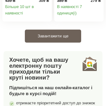
439 ₴
309 ₴
389 ₴
279 ₴
більше цих елегантних
кавової перерви. Ви
Більше 10 шт в
В наявності 7
чашок максі. Кераміка,
можете придбати її
Деталі
Деталі
наявності
oдиниця(і)
Ø 8 см, висота 10 см.
тільки у нас.
товару
товару
Кераміка із золотим
декором.
Завантажити ще
Хочете, щоб на вашу
електронну пошту
приходили тільки
круті новини?
Підпишіться на наш онлайн-каталог і
будьте в курсі подій!
отримаєте пріоритетний доступ до знижок