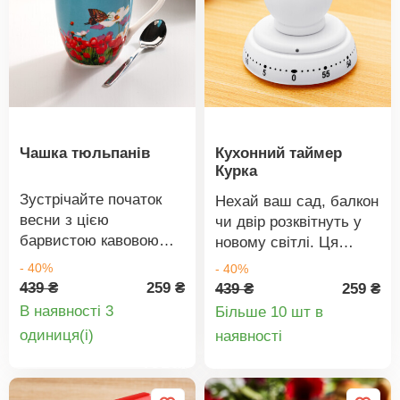
Чашка тюльпанів
Кухонний таймер
Курка
Зустрічайте початок
Нехай ваш сад, балкон
весни з цією
чи двір розквітнуть у
барвистою кавовою
новому світлі. Ця
чашкою з тюльпанами
елегантна сонячна гірка
- 40%
- 40%
та метеликами.
з 20 кремовими
439 ₴
259 ₴
439 ₴
259 ₴
Почніть свій день з
пелюстками троянд і
В наявності 3
Більше 10 шт в
гарним настроєм з
теплими білими
Деталі
Деталі
oдиниця(і)
наявності
нею. Кераміка, Ø 8,2
світлодіодами додасть
товару
товару
см, висота 10,3 см.
особливого сяйва
Кераміка. Блакитний
всьому, незалежно від