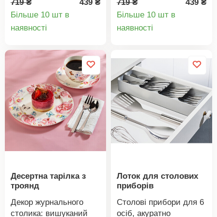
719 ₴
439 ₴
719 ₴
439 ₴
помаранчевий, жовтий.
розміру 4. Порцеляна,
Більше 10 шт в
Більше 10 шт в
Для невеликих
можна мити в
Деталі
Деталі
наявності
наявності
подарунків + готівка.
посудомийній машині.
товару
товару
Набір з 4 Eldo.
14,2 x 11,5 x 9,5 см.
Доставляється
Поставляється без
порожнім. Примітка:
чашки. Порцеляна. Для
Харчові продукти не
паперових фільтрів 1 x
підлягають обміну,
4.
окрім випадків
обґрунтованої
рекламації щодо
якості. Інформація про
харчову цінність на 100
г Інформація про
продукт
Десертна тарілка з
Лоток для столових
троянд
приборів
Декор журнального
Столові прибори для 6
столика: вишуканий
осіб, акуратно