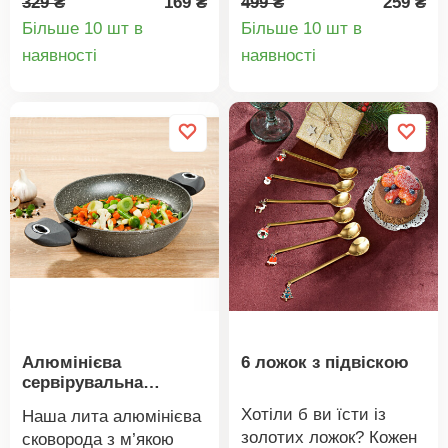
329 ₴
169 ₴
499 ₴
259 ₴
смачно теплими
для крапель.
Більше 10 шт в
Більше 10 шт в
набагато довше під
Підходить практично
Деталі
Деталі
наявності
наявності
милими плюшевими
для всіх поширених
товару
товару
зайчиками.
чайників. Нержавіюча
сталь, 10 x 7,6 x 2,3
см. Нержавіюча сталь
Елегантний дизайн 2
частини
Алюмінієва
6 ложок з підвіскою
сервірувальна
каструля
Хотіли б ви їсти із
Наша лита алюмінієва
золотих ложок? Кожен
сковорода з м’якою