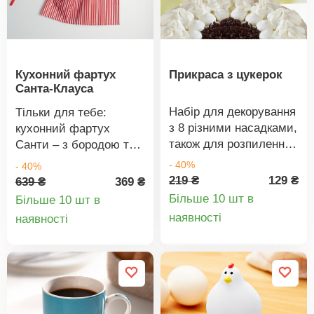
негарних слідів на
стінах та шафах.
Просто повісьте його
на петлі. Після
Кухонний фартух
Прикраса з цукерок
використання повісьте
Санта-Клауса
його в тримач.
Набір для декорування
Тільки для тебе:
з 8 різними насадками,
кухонний фартух
також для розпилення
Санти – з бородою та
цукерок.
ялинками на кишенях.
- 40%
- 40%
219 ₴
129 ₴
639 ₴
369 ₴
Більше 10 шт в
Більше 10 шт в
Деталі
Деталі
наявності
наявності
товару
товару