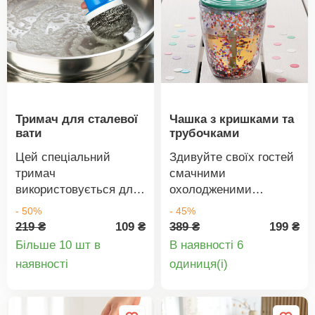
Тримач для сталевої
Чашка з кришками та
вати
трубочками
Цей спеціальний
Здивуйте своїх гостей
тримач
смачними
використовується для
охолодженими
утримання сталевої
напоями у блискучих
- 50%
- 45%
вати. Просто одягніть
чашках з кришками та
219 ₴
109 ₴
389 ₴
199 ₴
його! Таким чином, ви
трубочками.
Більше 10 шт в
В наявності 6
можете легко відтирати
Деталі
Деталі
наявності
oдиниця(і)
каструлі та сковорідки,
товару
товару
не пошкоджуючи нігті.
ABS, 10 x 6 см. У