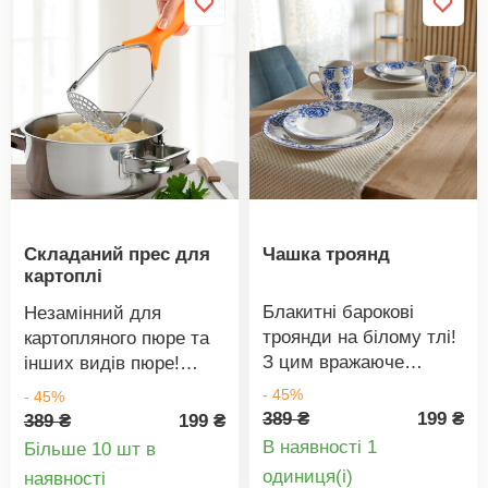
комплекті 1 металева
сталева вати.
Надягніть сталеву
ватку - вона
тримається ідеально!
Можна
використовувати
багаторазово.
Підходить для
звичайних металевих
Складаний прес для
Чашка троянд
сталевих вати. У
картоплі
комплекті 1 металева
ватка.
Блакитні барокові
Незамінний для
троянди на білому тлі!
картопляного пюре та
З цим вражаюче
інших видів пюре!
красивим
Суперпрактичний: наш
- 45%
- 45%
порцеляновим посудом
прес можна скласти,
389 ₴
199 ₴
389 ₴
199 ₴
обід стане приємним
тому він поміститься в
В наявності 1
Більше 10 шт в
та смачним досвідом.
будь-яку шухляду. ПП/
Деталі
Деталі
oдиниця(і)
наявності
Порцеляна, висота