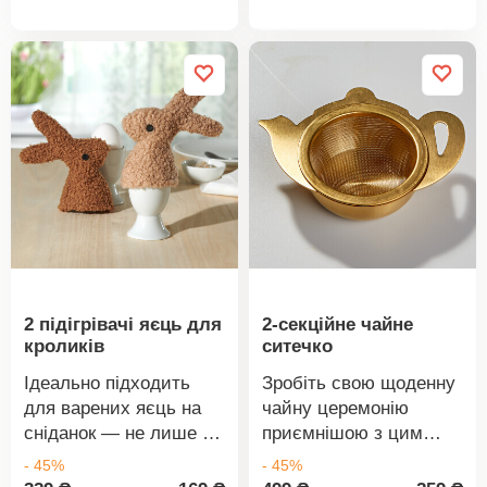
нержавіюча сталь.
товару
товару
10,2 см, Ø 8,6 см.
Розміри: 29,5 x 9,5 x
Порцеляна.
2,8 см. Складаний.
Романтичний принт із
Економить місце. З
трояндами. Для
м’якою ручкою.
святкових випадків та
повсякденного життя.
2 підігрівачі яєць для
2-секційне чайне
кроликів
ситечко
Ідеально підходить
Зробіть свою щоденну
для варених яєць на
чайну церемонію
сніданок — не лише на
приємнішою з цим
Великдень. Вони
елегантним чайним
- 45%
- 45%
залишатимуться
ситечком з піддоном