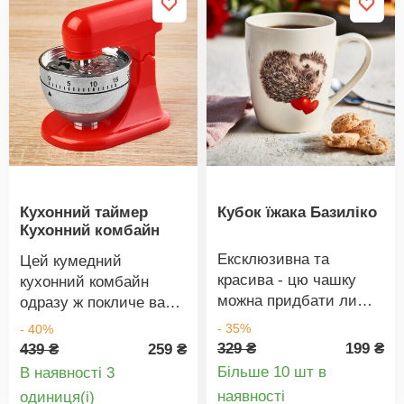
колір.
події. Має 2 режими
освітлення:
безперервне та
миготливе світло.
Живлення від сонячної
енергії. 20 світлодіодів
з теплим білим
світлом та квітами. З
безперервним +
миготливим світлом.
Кухонний таймер
Кубок їжака Базиліко
Також для особливих
Кухонний комбайн
випадків.
Ексклюзивна та
Цей кумедний
красива - цю чашку
кухонний комбайн
можна придбати лише
одразу ж покличе вас
у нас!
до плити, коли їжа
- 35%
- 40%
буде готова. ABS-
329 ₴
199 ₴
439 ₴
259 ₴
пластик, 9,7 x 6,5 x 9,3
Більше 10 шт в
В наявності 3
см. Регульований час
Деталі
Деталі
наявності
oдиниця(і)