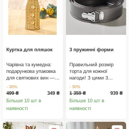
Куртка для пляшок
3 пружинні форми
Чарівна та кумедна:
Правильний розмір
подарункова упаковка
торта для кожної
для святкових вин —
нагоди! З цими 3
ідеально підходить
формами для
- 30%
- 30%
для будь-якої нагоди!
випікання ви ідеально
499 ₴
349 ₴
1 359 ₴
939 ₴
підготуєтеся — навіть
Більше 10 шт в
Більше 10 шт в
для дво- та
Деталі
Деталі
наявності
наявності
триярусних святкових
товару
товару
тортів!