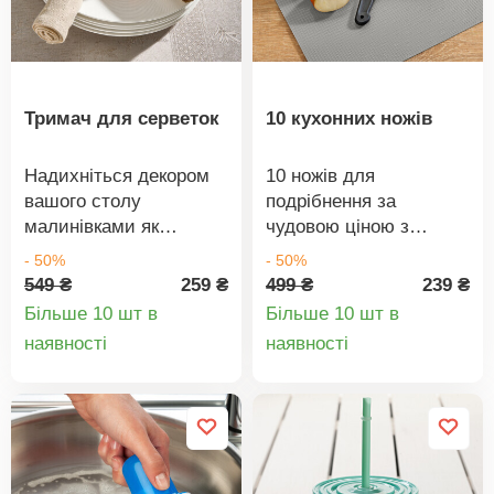
320 мл, підходить для
всіх видів продуктів.
Кришка для свіжості в
комплекті: зберігає
ваші продукти свіжими
Тримач для серветок
10 кухонних ножів
довше, щоб ви могли
насолоджуватися ними
Надихніться декором
10 ножів для
довше.
вашого столу
подрібнення за
малинівками як
чудовою ціною з
підставками для
якісним лезом.
- 50%
- 50%
серветок! Вашим
Здивуйте себе
549 ₴
259 ₴
499 ₴
239 ₴
гостям неодмінно
кольором, який ми для
Більше 10 шт в
Більше 10 шт в
сподобається ця
вас обрали.
Деталі
Деталі
наявності
наявності
чудова ідея.
товару
товару