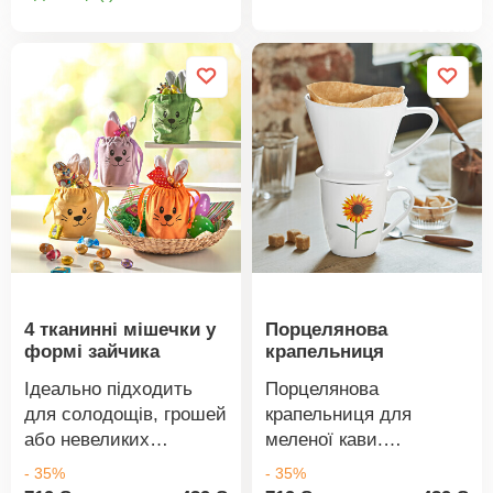
0-60 хв. Оригінальний
товару
товару
+ точний. Крррр....
Крррр.....
4 тканинні мішечки у
Порцелянова
формі зайчика
крапельниця
Ідеально підходить
Порцелянова
для солодощів, грошей
крапельниця для
або невеликих
меленої кави.
подарунків. 4 кольори:
Підходить для
- 35%
- 35%
зелений, фіолетовий,
паперових фільтрів