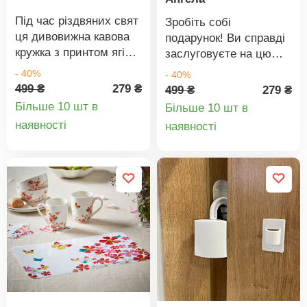
Під час різдвяних свят
Зробіть собі
ця дивовижна кавова
подарунок! Ви справді
кружка з принтом ягід
заслуговуєте на цю
та падуба підкреслить
тарілку із золотим
- 40%
- 40%
святковий настрій.
ангелом.
499 ₴
279 ₴
499 ₴
279 ₴
Більше 10 шт в
Більше 10 шт в
Деталі
Деталі
наявності
наявності
товару
товару