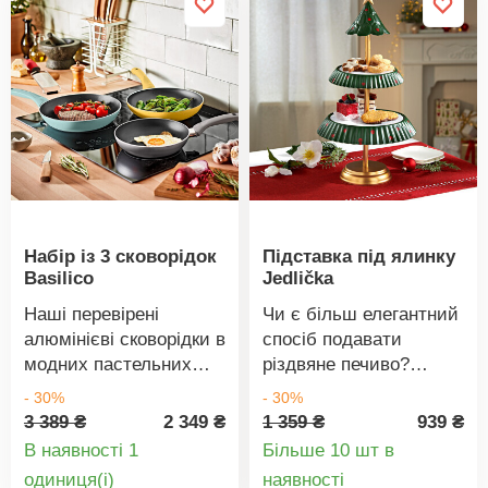
Набір із 3 сковорідок
Підставка під ялинку
Basilico
Jedlička
Наші перевірені
Чи є більш елегантний
алюмінієві сковорідки в
спосіб подавати
модних пастельних
різдвяне печиво?
кольорах, звичайно ж,
Підставка просто має
- 30%
- 30%
тієї ж якості: міцний
бути на столі. Також
3 389 ₴
2 349 ₴
1 359 ₴
939 ₴
литий алюміній з
підходить для смачних
В наявності 1
Більше 10 шт в
оптимальним
макаронів, закусок
Деталі
Деталі
oдиниця(і)
наявності