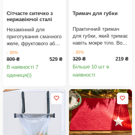
Сітчасте ситечко з
Тримач для губки
нержавіючої сталі
Практичний тримач
Незамінний для
для губки, який тримає
приготування смачного
навіть мокре тіло. Вода
желе, фруктового або
стікатиме, і губка для
томатного пюре без
- 30%
- 30%
посуду швидше
грудочок. Цидеродка
329 ₴
219 ₴
809 ₴
529 ₴
висихатиме!
має гостре, як бритва,
Більше 10 шт в
В наявності 7
лезо та проста у
Деталі
Деталі
наявності
oдиниця(і)
використанні.
товару
товару
Виготовлена з
високоякісної
нержавіючої сталі. Ø
19 см.