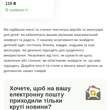
Підходить для дітей
119 ₴
Деталі
від 3 років. Не містить
В наявності
BPA та витримує
товару
температуру від -10 °C
до 95 °C.Об'єм: 300
Ми підібрали якісні та стильні текстильні вироби та аксесуари
мл.Дитяча кружка
для дітей, які забезпечать вашим малюкам максимальний
RUBBYДрукЛегка та
комфорт та радість. У нашому асортименті ви знайдете
небиткаПластик без
дитячий одяг, постільну білизну, ковдри, подушки та інші
BPA,
аксесуари, які ідеально підходять для щоденного
нетоксичнийОб'єм 300
використання. Незалежно від того, чи шукаєте ви щось
мл
практичне або стильне, ви обов'язково знайдете те, що вам
підходить. Додайте якості та стилю в кімнату вашої дитини за
допомогою наших товарів.
Хочете, щоб на вашу
електронну пошту
приходили тільки
круті новини?