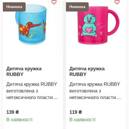
Новинка
Новинка
Дитяча кружка
Дитяча кружка
RUBBY
RUBBY
Дитяча кружка RUBBY
Дитяча кружка RUBBY
виготовлена з
виготовлена з
нетоксичного пластику.
нетоксичного пластику.
Вона легка та небитка.
Вона легка та небитка.
Підходить для дітей
Підходить для дітей
139 ₴
119 ₴
Деталі
Деталі
від 3 років. Не містить
від 3 років. Не містить
В наявності
В наявності
BPA та витримує
BPA та витримує
товару
товару