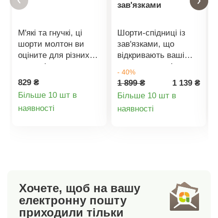
зав'язками
М'які та гнучкі, ці
Шорти-спідниці із
шорти молтон ви
зав'язками, що
оціните для різних
відкривають ваші
випадків.
ноги, та зручні у
- 40%
Еластичний пояс.
використанні.
829 ₴
1 899 ₴
1 139 ₴
Шви посередині
Повітряна, м'яка
Більше 10 шт в
Більше 10 шт в
штанин, які візуально
тканина. Стандартна
Деталі
Деталі
наявності
наявності
подовжують фігуру.
талія. Фігурний
Виготовлені з
внутрішній пояс.
товару
товару
чесаного молтону,
Прихована блискавка
зручного у носінні.
з лівого боку.
Еластичний пояс +
Закруглений поділ
шнурок. 2 прошитих
спідниці спереду. 2
кишені. Прати при
виточки ззаду.
Хочете, щоб на вашу
температурі 30 C.
Можна прати в
електронну пошту
пральній машині.
приходили тільки