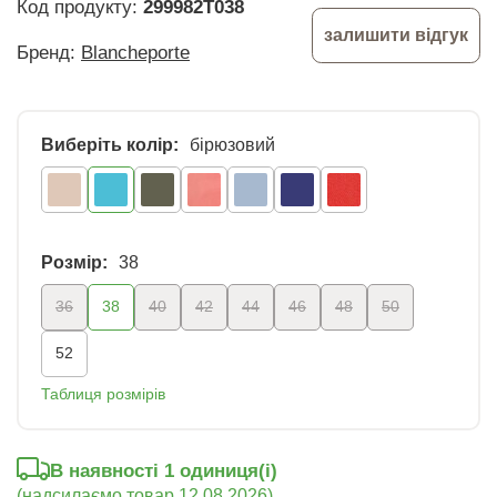
Код продукту:
299982T038
залишити відгук
Бренд:
Blancheporte
Виберіть колір:
бірюзовий
Розмір:
38
36
38
40
42
44
46
48
50
52
Таблиця розмірів
В наявності 1 oдиниця(і)
(надсилаємо товар 12.08.2026)