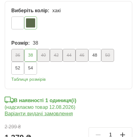
Виберіть колір:
хакі
Розмір:
38
36
38
40
42
44
46
48
50
52
54
Таблиця розмірів
В наявності 1 oдиниця(і)
(надсилаємо товар 12.08.2026)
Варіанти видачі замовлення
2 299 ₴