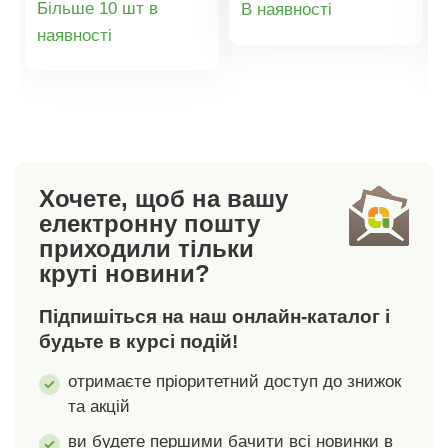
Більше 10 шт в
В наявності
абсолютного
Органічна бавовна,
Деталі
наявності
товару
комфорту. 5 шлевок.
сертифікована
Застібка на
GOTS, вирощена без
товару
блискавку та 2
пестицидів, добрив
ґудзики. 2 передні
та хімікатів. Можна
кишені. 2 задні
прати в пральній
кишені з клапаном та
машині.
ґудзиком, 1 кишеня з
Хочете, щоб на вашу
лівого боку. Кулиска
електронну пошту
внизу штанини.
приходили тільки
Стандарт 100 згідно з
круті новини?
Oeko-Tex. Цей знак
означає, що
Підпишіться на наш онлайн-каталог і
текстильні вироби
пройшли
будьте в курсі подій!
лабораторні
отримаєте пріоритетний доступ до знижок
випробування на
та акцій
вміст широкого
спектру шкідливих
ви будете першими бачити всі новинки в