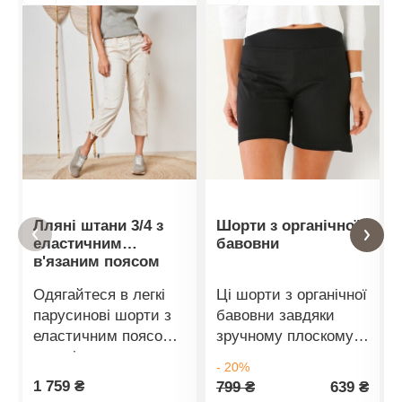
Лляні штани 3/4 з
Шорти з органічної
еластичним
бавовни
в'язаним поясом
Одягайтеся в легкі
Ці шорти з органічної
парусинові шорти з
бавовни завдяки
еластичним поясом
зручному плоскому
для цілоденного
поясу сидять, як
- 20%
комфорту!
друга шкіра. Плоский
1 759 ₴
799 ₴
639 ₴
Еластичний пояс для
еластичний пояс.
Деталі