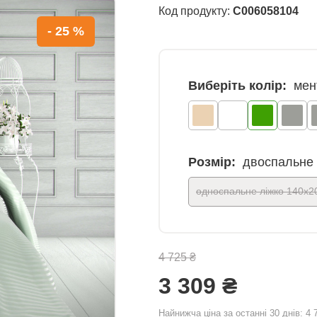
Код продукту:
C006058104
- 25 %
Виберіть колір:
мен
Розмір:
двоспальне 
односпальне ліжко 140x2
4 725 ₴
3 309 ₴
Найнижча ціна за останні 30 днів:
4 