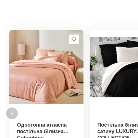
Однотонна атласна
Постільна білиз
постільна білизна
сатину LUXURY
Colombine
COLLECTION