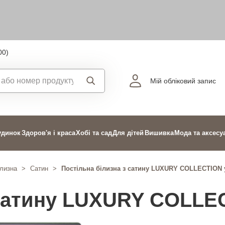
00)
Мій обліковий запис
удинок
Здоров'я і краса
Хобі та сад
Для дітей
Вишивка
Мода та аксесу
ілизна
>
Сатин
>
Постільна білизна з сатину LUXURY COLLECTION 
 сатину LUXURY COLLE