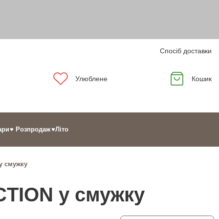
Спосіб доставки
Улюблене
Кошик
ари
♥ Розпродаж
♥Літо
у смужку
CTION у смужку