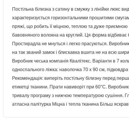
Постільна білизна з сатину в смужку з лінійки люкс ви
характеризується горизонтальними прошитими смугам
пряжі, що робить її міцною, теплою та дуже приємною
бавовняного волокна на круглий. Ця форма відбиває бл
Простирадла не мнуться і легко прасуються. Виробник 
на так званий замок і блискавка вшита не на всю ширин
Виробник чеська компанія Квалітекс. Варіанти в 7 кол
односпального ліжка: наволочка 70 х 90 см, підковдра 
Рекомендація: виперіть постільну білизну перед пер
етикетці тканини. Прати навиворіт при 60°C. Виробни
тривалу програму з нижчою температурою сушіння. Глад
атласна палітурка Міцна і тепла тканина Більш яскрав