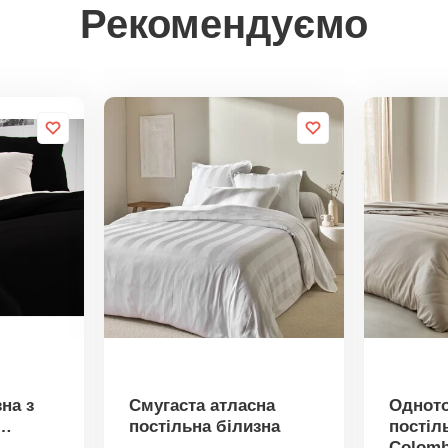
Рекомендуємо
на з
Смугаста атласна
Одното
постільна білизна
постіл
Colomb