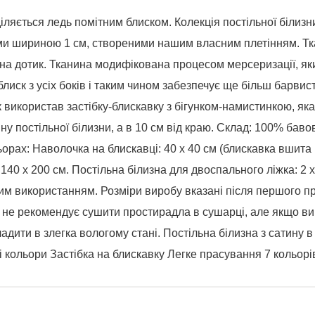
діляється ледь помітним блиском. Колекція постільної білизн
и шириною 1 см, створеними нашим власним плетінням. Тка
 на дотик. Тканина модифікована процесом мерсеризації, я
иск з усіх боків і таким чином забезпечує ще більш барвист
використав застібку-блискавку з бігунком-намистинкою, яка 
у постільної білизни, а в 10 см від краю. Склад: 100% бавов
ьорах: Наволочка на блискавці: 40 х 40 см (блискавка вшита
140 х 200 см. Постільна білизна для двоспального ліжка: 2 х 
шим використанням. Розміри виробу вказані після першого 
к не рекомендує сушити простирадла в сушарці, але якщо в
ити в злегка вологому стані. Постільна білизна з сатину в
і кольори Застібка на блискавку Легке прасування 7 кольорі