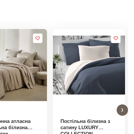
нна атласна
Постільна білизна з
ьна білизна
сатину LUXURY
ine
COLLECTION