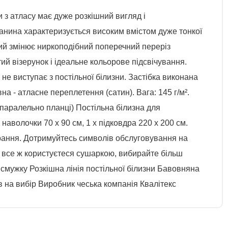
и з атласу має дуже розкішний вигляд і
нина характеризується високим вмістом дуже тонкої
кий змінює ниркоподібний поперечний переріз
ий візерунок і ідеальне кольорове підсвічування.
не виступає з постільної білизни. Застібка виконана
на - атласне переплетення (сатин). Вага: 145 г/м².
 паралельно планці) Постільна білизна для
наволочки 70 х 90 см, 1 х підковдра 220 х 200 см.
прання. Дотримуйтесь символів обслуговування на
и все ж користуєтеся сушаркою, вибирайте більш
 смужку Розкішна лінія постільної білизни Бавовняна
в на вибір Виробник чеська компанія Квалітекс