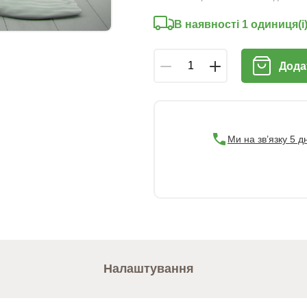
В наявності 1 oдиниця(і
Дода
Ми на зв’язку 5 д
Налаштування