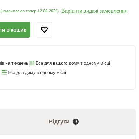
)
Варіанти видачі замовлення
-
(надсилаємо товар 12.08.2026)
ти в кошик
нів на тиждень
Все для вашого дому в одному місці
Все для дому в одному місці
Відгуки
0