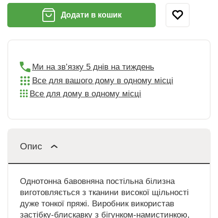
Додати в кошик
Ми на зв’язку 5 днів на тиждень
Все для вашого дому в одному місці
Все для дому в одному місці
Опис
Однотонна бавовняна постільна білизна
виготовляється з тканини високої щільності
дуже тонкої пряжі. Виробник використав
застібку-блискавку з бігунком-намистинкою,