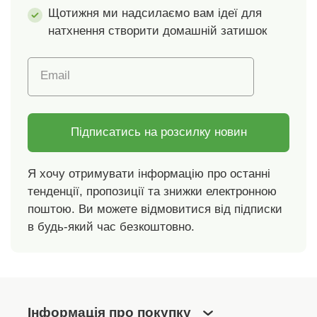
під матрац. Класичне
ремінці. Для захисту
Щотижня ми надсилаємо вам ідеї для
простирадло.
довкілля
натхнення створити домашній затишок
Простирадло на
рекомендуємо прати
ремінці. Для захисту
при температурі 40 C
Email
довкілля
та сушити на
рекомендуємо прати
повітрі. Цей продукт
при температурі 40 C
ВИГОТОВЛЕНО В
та сушити на
ЕКОЛОГІЧНОМУ
Підписатись на розсилку новин
повітрі. Цей продукт
ВИГЛЯДІ за
ВИГОТОВЛЕНО В
сертифікатом OEKO-
Я хочу отримувати інформацію про останні
ЕКОЛОГІЧНОМУ
TEX. Ця
тенденції, пропозиції та знижки електронною
ВИРОБНИЦТВІ за
сертифікація
стандартом OEKO-
гарантує як суворий
поштою. Ви можете відмовитися від підписки
TEX. Ця
хімічний аналіз, так і
в будь-який час безкоштовно.
сертифікація
відповідальне
гарантує як суворий
виробництво,
хімічний аналіз, так і
оцінене відповідно до
відповідальне
контрольованих
виробництво,
екологічних та
Інформація про покупку