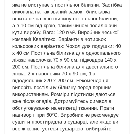
яка не виступає з постільної білизни. Застібка
виконана на так званий замок і блискавка
вшита не на всю ширину постільної білизни,
а в 10 см від краю, таким чином посилюючи
кути виробу. Вага: 120 г/м². Виробник чеської
компанії Квалітекс. Варіанти в чотирьох
кольорових варіантах: Чохол для подушки: 40
х 40 см Постільна білизна для односпального
ліжка: наволочка 70 х 90 см, підковдра 140 х
200 см. Постільна білизна для двоспального
ліжка: 2 х наволочки 70 х 90 см, 1 х
підодіяльник 220 х 200 см. Рекомендація:
виперіть постільну білизну перед першим
використанням. Розміри підстилки даються
вже після опадів. Дотримуйтесь символів
обслуговування на етикетці тканини. Прати
навиворіт при 60°C. Виробник не рекомендує
сушити простирадла в сушарці, але якщо ви
все ж користуєтеся сушаркою, вибирайте