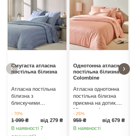
Смугаста атласна
Однотонна атласна
постільна білизна
постільна білизна
Colombine
Атласна постільна
Атласна однотонна
білизна з
постільна білизна
блискучими
приємна на дотик.
смужками приємна
М'яка, комфортна та
- 70%
- 25%
на дотик. М'яка,
тепла, для вашого
1 099 ₴
від 279 ₴
959 ₴
від 679 ₴
комфортна та тепла,
якісного сну та
Деталі
В наявності 7
В наявності
а також має
солодких снів.
Деталі