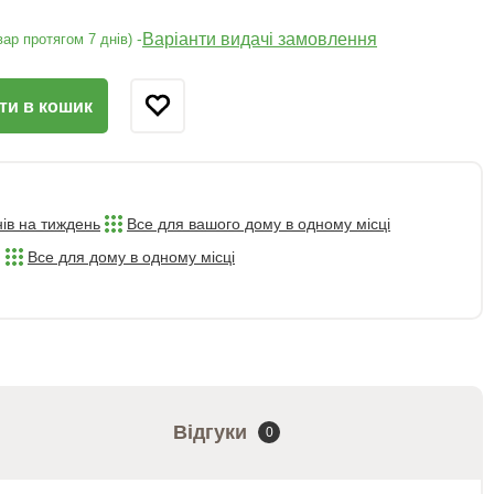
Варіанти видачі замовлення
-
ар протягом 7 днів)
ти в кошик
нів на тиждень
Все для вашого дому в одному місці
Все для дому в одному місці
Відгуки
0