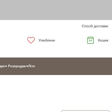
Спосіб доставки
Улюблене
Кошик
ари
♥ Розпродаж
♥Літо