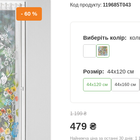
Код продукту:
119685T043
- 60 %
Виберіть колір:
кол
Розмір:
44x120 см
44x120 см
44х160 см
1 199 ₴
479 ₴
Найнижча ціна за останні 30 днів:
1 