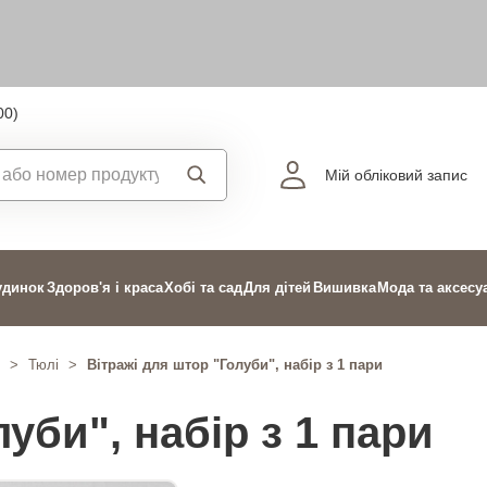
00)
Мій обліковий запис
удинок
Здоров'я і краса
Хобі та сад
Для дітей
Вишивка
Мода та аксесу
>
Тюлі
>
Вітражі для штор "Голуби", набір з 1 пари
уби", набір з 1 пари