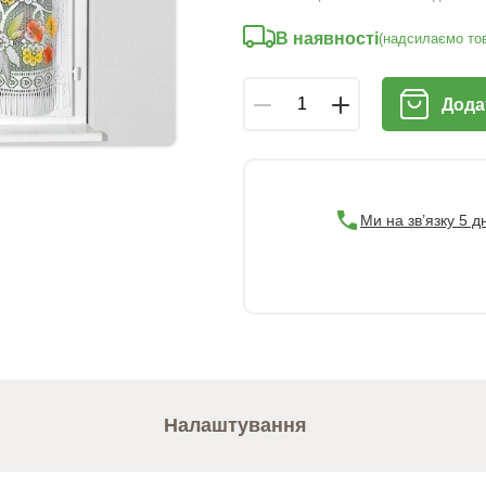
В наявності
(надсилаємо тов
Дода
Ми на зв’язку 5 д
Налаштування