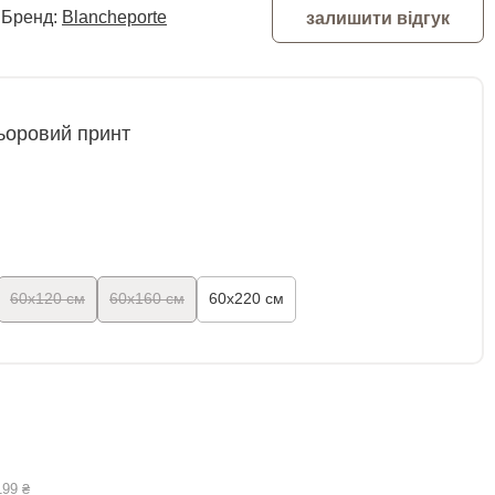
Бренд:
Blancheporte
залишити відгук
ьоровий принт
60x120 см
60x160 см
60x220 см
199 ₴