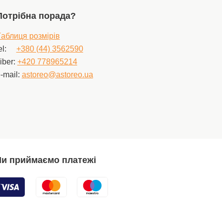
Потрібна порада?
аблиця розмірів
el:
+380 (44) 3562590
iber:
+420 778965214
-mail:
astoreo@astoreo.ua
и приймаємо платежі