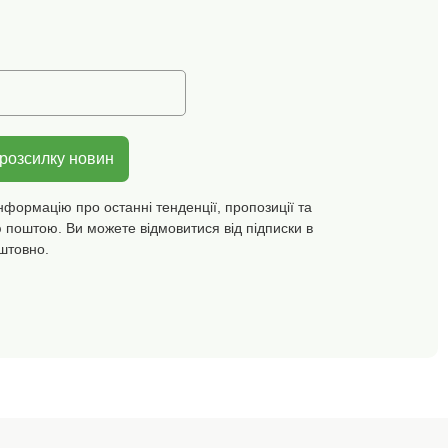
випробування на
широкий спектр
шкідливих речовин, і
виріб є безпечним поза
межами чинних
стандартів. Для захисту
довкілля ми
рекомендуємо прати при
температурі 30 C та
 розсилку новин
сушити на повітрі.
нформацію про останні тенденції, пропозиції та
 поштою. Ви можете відмовитися від підписки в
штовно.