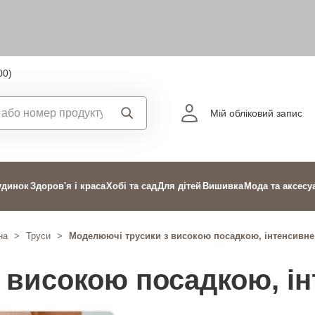
00)
Мій обліковий запис
удинок
Здоров'я і краса
Хобі та сад
Для дітей
Вишивка
Мода та аксесу
на
>
Труси
>
Моделюючі трусики з високою посадкою, інтенсивне
 високою посадкою, ін