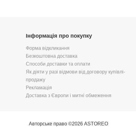
Certifications BV згідно з
OCS, який гарантує, що
продукт містить
щонайменше 95%
сертифікованих
органічних волокон. Цей
Інформація про покупку
стандарт оцінює обробку,
виробництво та упаковку
Форма відкликання
продукту та підтверджує,
Безкоштовна доставка
що він містить достатню
кількість матеріалів з
Способи доставки та оплати
органічного сектору.
Як діяти у разі відмови від договору купівлі-
Продукт багаторазового
продажу
використання, допомагає
зменшити кількість
Рекламація
відходів. Можна прати в
Доставка з Європи і митні обмеження
пральній машині.
Авторське право ©2026 ASTOREO