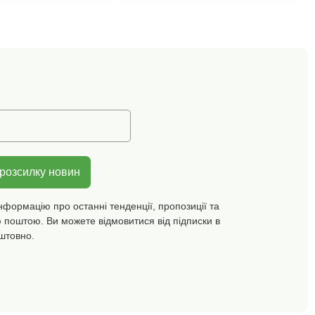
дно з Oeko-Tex.
перламутровий; ніжний
к вказує на
(тілесний + рожевий +
ьні вироби, які
кораловий);
и лабораторні
незабутковий (морський
ування на
синій + рожевий + синій);
й спектр
темний (синій + сірий +
их речовин, і
фіолетовий). Стандарт
 безпечним понад
100 за Oeko-Tex (№ CQ
тандарти. Можна
1216 / 3 IFTH). Цей знак
 пральній машині.
позначає текстильні
вироби, які пройшли
лабораторні
випробування на
 розсилку новин
наявність широкого
спектру шкідливих
нформацію про останні тенденції, пропозиції та
речовин, і виріб є
 поштою. Ви можете відмовитися від підписки в
безпечним понад вимоги
чинних стандартів.
штовно.
Можна прати в пральній
машині.