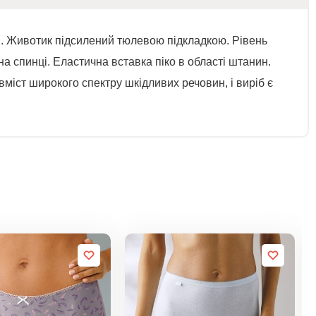
і. Животик підсилений тюлевою підкладкою. Рівень
на спинці. Еластична вставка піко в області штанин.
вміст широкого спектру шкідливих речовин, і виріб є