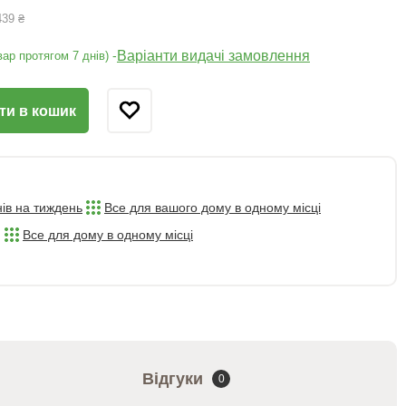
439 ₴
Варіанти видачі замовлення
-
ар протягом 7 днів)
ти в кошик
нів на тиждень
Все для вашого дому в одному місці
Все для дому в одному місці
Відгуки
0