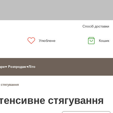
Спосіб доставки
Улюблене
Кошик
ари
♥ Розпродаж
♥Літо
 стягування
тенсивне стягування