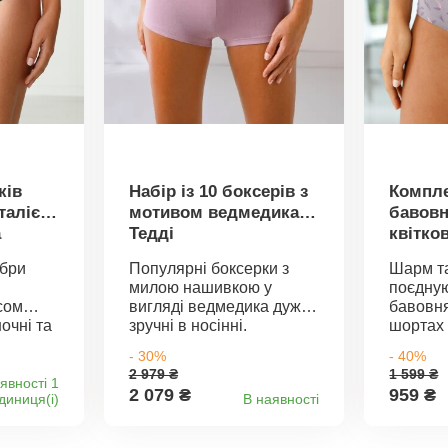
ків
Набір із 10 боксерів з
Компле
 талією
мотивом ведмедика
бавовн
а
Тедді
квітко
тон
ібри
Популярні боксерки з
Шарм та
алії
милою нашивкою у
поєдну
сом
вигляді ведмедика дуже
бавовня
очні та
зручні в носінні.
шортах 
й крій
Комплект із 10 боксерок з
принтом
- 30%
- 40%
з тонкої
нашивкою спереду.
трусикі
2 979 ₴
1 599 ₴
еживна
Широка гумка на талії.
принтом
явності 1
2 079 ₴
959 ₴
диниця(і)
В наявності
а
Подвійна прострочка
строчка
штанин. Стандарт 100
Піко на
а піко
згідно з Oeko-Tex. Цей
бант сп