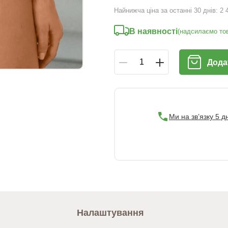
Найнижча ціна за останні 30 днів:
2 
В наявності
(надсилаємо тов
Дода
Ми на зв’язку 5 д
Налаштування