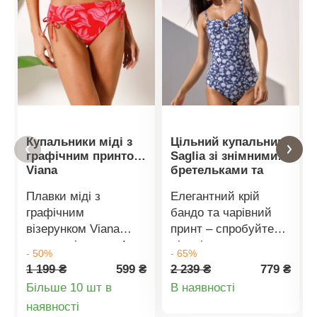
Купальники міді з
Цільний купальник
графічним принтом
Saglia зі знімними
Viana
бретельками та
принтом, без
Плавки міді з
Елегантний крій
кісточок
графічним
бандо та чарівний
візерунком Viana
принт – спробуйте
чудово підходять!
цільні купальники з
- 50%
- 65%
Крій міді. Еластичні
колекції Saglia.
1 199 ₴
599 ₴
2 239 ₴
779 ₴
шнурки для
Квітковий принт.
Деталі
Більше 10 шт в
В наявності
зав'язування.
Знімні регульовані
Деталі
наявності
товару
Підкладка в
бретельки.