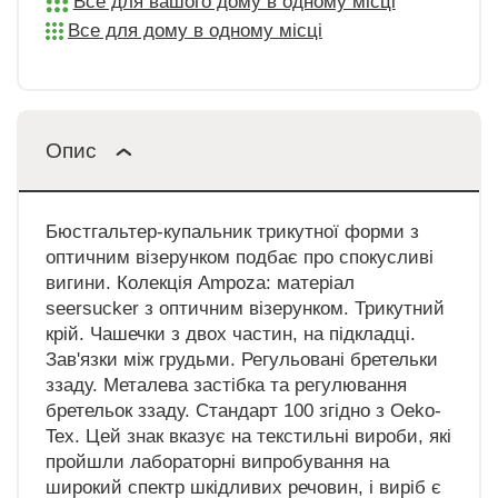
Все для вашого дому в одному місці
Все для дому в одному місці
Опис
Бюстгальтер-купальник трикутної форми з
оптичним візерунком подбає про спокусливі
вигини. Колекція Ampoza: матеріал
seersucker з оптичним візерунком. Трикутний
крій. Чашечки з двох частин, на підкладці.
Зав'язки між грудьми. Регульовані бретельки
ззаду. Металева застібка та регулювання
бретельок ззаду. Стандарт 100 згідно з Oeko-
Tex. Цей знак вказує на текстильні вироби, які
пройшли лабораторні випробування на
широкий спектр шкідливих речовин, і виріб є