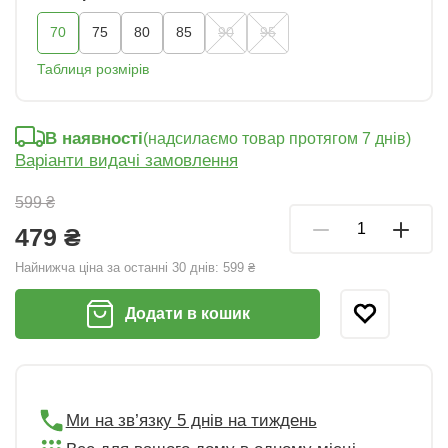
70
75
80
85
90
95
Таблиця розмірів
В наявності
(надсилаємо товар протягом 7 днів)
Варіанти видачі замовлення
599 ₴
479 ₴
Найнижча ціна за останні 30 днів:
599 ₴
Додати в кошик
Ми на зв’язку 5 днів на тиждень