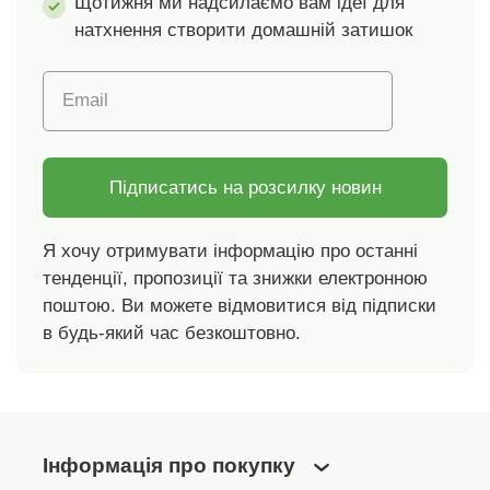
для басейну.
з мікрофібри.
Щотижня ми надсилаємо вам ідеї для
Підкладка в
натхнення створити домашній затишок
промежині. Стандарт
100 згідно з Oeko-
Email
Tex. Цей знак вказує
на текстильні
вироби, які пройшли
лабораторні
Підписатись на розсилку новин
випробування на
широкий спектр
Я хочу отримувати інформацію про останні
шкідливих речовин, і
тенденції, пропозиції та знижки електронною
виріб є безпечним
понад чинні
поштою. Ви можете відмовитися від підписки
стандарти. Можна
в будь-який час безкоштовно.
прати в пральній
машині.
Рекомендуємо
полоскати в чистій
воді після кожного
Інформація про покупку
використання.