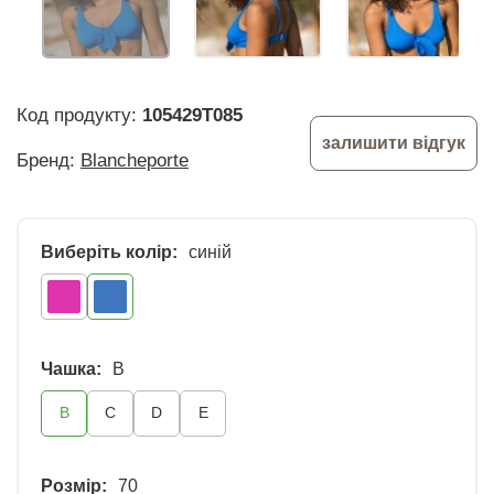
Код продукту:
105429T085
залишити відгук
Бренд:
Blancheporte
Виберіть колір:
синій
Чашка:
B
B
C
D
E
Розмір:
70