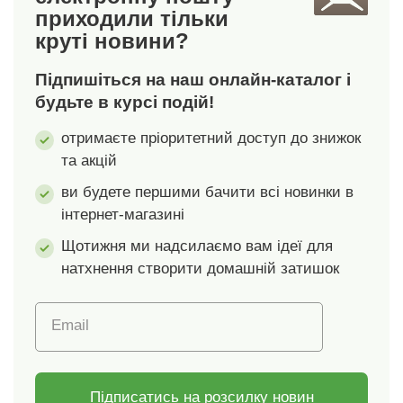
приходили тільки
машині.
маленька кишеня
круті новини?
спереду. Піднятий
зад і 2 накладні
Підпишіться на наш онлайн-каталог і
кишені. Потерті
штанини. Контрастна
будьте в курсі подій!
строчка. Можна
отримаєте пріоритетний доступ до знижок
прати в пральній
та акцій
машині.
ви будете першими бачити всі новинки в
інтернет-магазині
Щотижня ми надсилаємо вам ідеї для
натхнення створити домашній затишок
Email
Підписатись на розсилку новин