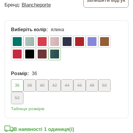
залишити відгук
Бренд:
Blancheporte
Виберіть колір:
ялина
Розмір:
36
36
38
40
42
44
46
48
50
52
Таблиця розмірів
В наявності 1 oдиниця(і)