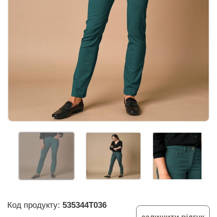
Код продукту:
535344T036