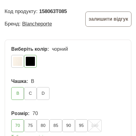
Код продукту:
158063T085
залишити відгук
Бренд:
Blancheporte
Виберіть колір:
чорний
Чашка:
B
B
C
D
Розмір:
70
70
75
80
85
90
95
100