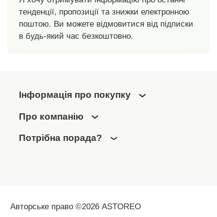
знак позначає
тенденції, пропозиції та знижки електронною
текстильні вироби,
які пройшли
поштою. Ви можете відмовитися від підписки
лабораторні
в будь-який час безкоштовно.
випробування на
наявність широкого
спектру шкідливих
речовин, і виріб є
безпечним понад
Інформація про покупку
вимоги чинних
стандартів. Можна
Про компанію
прати в пральній
машині.
Потрібна порада?
Авторське право ©2026 ASTOREO