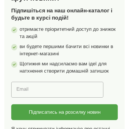
— широка еластична
застібкою-липучкою
Підпишіться на наш онлайн-каталог і
стрічка. Верхня
у 2 або 3
частина чашок з
положеннях.
будьте в курсі подій!
вишивкою. Еластичні
Стандарт 100 згідно з
отримаєте пріоритетний доступ до знижок
бретелі, що
Oeko-Tex. Цей знак
та акцій
регулюються ззаду.
вказує на текстильні
Між чашками —
вироби, які пройшли
ви будете першими бачити всі новинки в
бантик. Подвійна або
лабораторні
інтернет-магазині
потрійна застібка на
випробування на
гачки залежно від
широкий спектр
Щотижня ми надсилаємо вам ідеї для
розміру, 3
шкідливих речовин, і
натхнення створити домашній затишок
положення. Без
виріб є безпечним
кісточок.
понад застосовні
Email
Поставляється з
стандарти. Можна
відповідним
прати в пральній
подовжувачем на
машині.
гачках. Стандарт 100
Підписатись на розсилку новин
за Oeko-Tex (№ CQ
1216 / 3 IFTH). Цей
Я хочу отримувати інформацію про останні