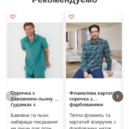
Сорочка з
Фланелева картата
бавовняно-льону на
сорочка з
ґудзиках з
фарбованими
короткими
нитками
Бавовна та льон:
Тепла фланель та
рукавами
найкраще поєднання
картатий візерунок з
не лише для літнього
фарбованих ниток,