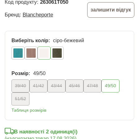
Код продукту:
263061T050
залишити відгук
Бренд:
Blancheporte
Виберіть колір:
сіро-бежевий
Розмір:
49/50
39/40
41/42
43/44
45/46
47/48
49/50
51/52
Таблиця розмірів
В наявності 2 oдиниця(і)
(надсилаємо товар 17.08.2026)