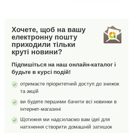
блискавку та
ззаду. Можна прати в
ґудзики. 5 кишень.
пральній
Широка складка на
машині. Цей виріб
кінцях штанин, без
ВИГОТОВЛЕНО В
Хочете, щоб на вашу
обробки. Ефект
ЕКОЛОГІЧНОМУ
електронну пошту
потертості спереду
ВИГЛЯДІ за
приходили тільки
та ззаду. Можна
сертифікатом OEKO-
круті новини?
прати в пральній
TEX. Ця
машині. Цей виріб
сертифікація
Підпишіться на наш онлайн-каталог і
ВИГОТОВЛЕНО В
гарантує як суворий
ЕКОЛОГІЧНОМУ
хімічний аналіз, так і
будьте в курсі подій!
ВИГЛЯДІ за
відповідальне
отримаєте пріоритетний доступ до знижок
сертифікатом OEKO-
виробництво,
та акцій
TEX. Ця
оцінене відповідно до
сертифікація
контрольованих
ви будете першими бачити всі новинки в
гарантує як суворий
екологічних та
інтернет-магазині
хімічний аналіз, так і
соціальних критеріїв.
відповідальне
Щотижня ми надсилаємо вам ідеї для
виробництво,
натхнення створити домашній затишок
оцінене відповідно до