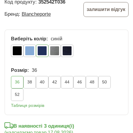
Код продукту:
352542T036
залишити відгук
Бренд:
Blancheporte
Виберіть колір:
синій
Розмір:
36
36
38
40
42
44
46
48
50
52
Таблиця розмірів
В наявності 3 oдиниця(і)
(надсилаємо товар 17.08.2026)