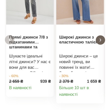
Прямі джинси 7/8 з
Широкі джинси з
підкатаними
еластичною талією
штанинами та
високою талією
Шукаєте ідеальні
Широкі джинси – це
літні джинси? У нас є
новий тренд, ви
вони для вас
повинні їх мати!
довжиною 7/8, які
Звичайна талія.
- 60%
- 30%
також дещо
Широкий крій.
2 659 ₴
939 ₴
2 379 ₴
1 659 ₴
стрункішають фігуру.
Еластичний пояс зі
Деталі
В наявності
Більше 10 шт в
Довжина 7/8. Висока
шнурком. 2 бічні
Деталі
наявності
товару
талія. Фігурна талія
кишені в швах. 2
зі шлевками.
накладні кишені
товару
Застібка на
ззаду. 2 витачки