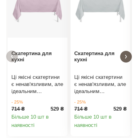
Скатертина для
Скатертина для
кухні
кухні
Ці якісні скатертини
Ці якісні скатертини
є ненав'язливим, але
є ненав'язливим, але
ідеальним
ідеальним
доповненням до
доповненням до
- 25%
- 25%
обідніх столів.
обідніх столів.
714 ₴
529 ₴
714 ₴
529 ₴
Скатертина здатна
Скатертина здатна
Більше 10 шт в
Більше 10 шт в
створити чарівну
створити чарівну
Деталі
Деталі
наявності
наявності
атмосферу в кімнаті і
атмосферу в кімнаті і
ваша звична їжа
ваша звична їжа
товару
товару