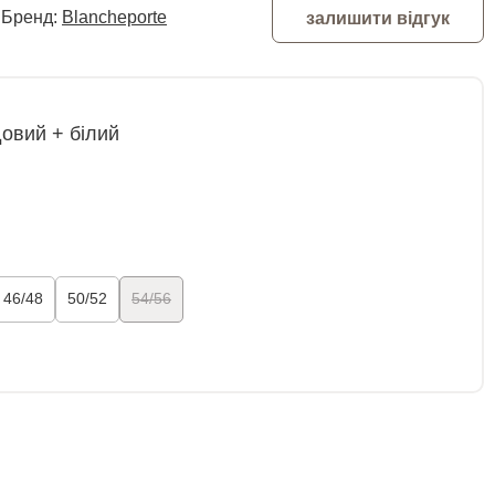
Бренд:
Blancheporte
залишити відгук
овий + білий
46/48
50/52
54/56