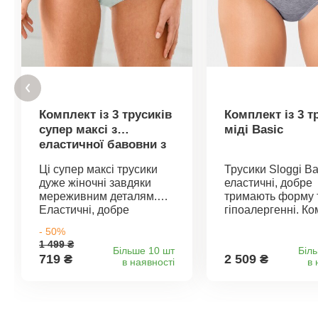
Комплект із 3 трусиків
Комплект із 3 т
супер максі з
міді Basic
еластичної бавовни з
мереживом
Ці супер максі трусики
Трусики Sloggi Ba
дуже жіночні завдяки
еластичні, добре
мереживним деталям.
тримають форму 
Еластичні, добре
гіпоалергенні. К
тримають форму.
із 3 штук. Крій міді
- 50%
Еластична стрічка на
Еластичний пояс 
1 499 ₴
талії та штанинах для
трусики. 6 компле
Більше 10 шт
Біл
719 ₴
2 509 ₴
в наявності
в 
комфортного
чорний; білий; сі
прилягання. Підкладка в
меланж; перламу
промежині з бавовни.
делікатний; незаб
Комплект з 3 предметів.
темний. Стандарт
Стандарт 100 згідно з
згідно з Oeko-Tex