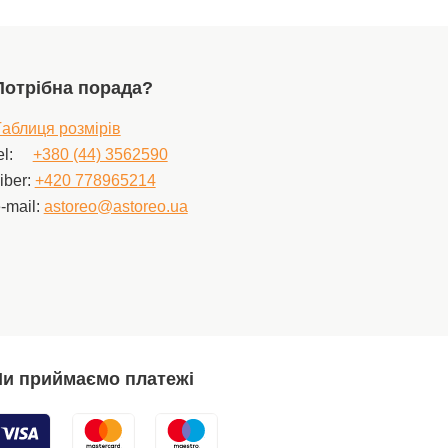
більший. Виріб з
маркуванням Organic
Cotton Standard,
сертифікованим Ecocert
Greenlife відповідно до
Потрібна порада?
стандарту OCS. Цей
стандарт оцінює обробку,
аблиця розмірів
виробництво та упаковку
el:
+380 (44) 3562590
продукту та підтверджує,
що він містить достатню
iber:
+420 778965214
кількість матеріалів з
-mail:
astoreo@astoreo.ua
органічного сектору.
Стандарт 100 згідно з
Oeko-Tex. Цей знак
позначає текстильні
вироби, які пройшли
лабораторні
випробування на
широкий спектр
шкідливих речовин, і
и приймаємо платежі
продукт є безпечним
понад чинні стандарти.
Прати за максимальної
температури 30 C.