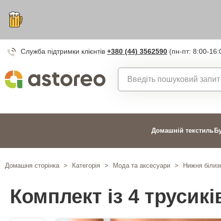
Служба підтримки клієнтів
+380 (44) 3562590
(пн-пт: 8:00-16:
Домашній текстиль
Б
Домашня сторінка
>
Категорія
>
Мода та аксесуари
>
Нижня білиз
Комплект із 4 трусикі