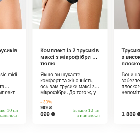
русиків
Комплект із 2 трусиків
Трусик
максі з мікрофібри та
з висо
тюлю
плоско
sic midi
Якщо ви шукаєте
Вони на
комфорт та жіночність,
забезпе
та
ось вам трусики максі з
плоског
омплект
мікрофібри. До того ж, у
непомі
.
комплекті з 2 штук.
фігуру 
- 30%
і
Приємний крій максі.
Control
999 ₴
ктів:
Вишита вставка з тюлю
від Dim
ьше 10 шт
Більше 10 шт
699 ₴
1 869 
наявності
в наявності
рий
спереду. Плоска гумка на
атласно
тровий;
талії та штанинах.
прозоро
удка;
Атласний бант спереду.
Мікрофі
 100
Стандарт 100 згідно з
розгла
. Цей
Oeko-Tex. Цей знак
ефекту.