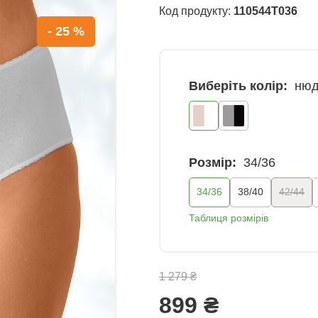
Код продукту:
110544T036
- 25 %
Виберіть колір:
нюд
Розмір:
34/36
34/36
38/40
42/44
Таблиця розмірів
1 279 ₴
899 ₴