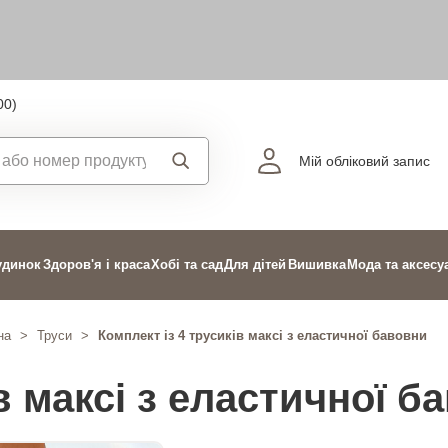
00)
Мій обліковий запис
удинок
Здоров'я і краса
Хобі та сад
Для дітей
Вишивка
Мода та аксесу
на
>
Труси
>
Комплект із 4 трусиків максі з еластичної бавовни
в максі з еластичної б