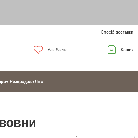
Спосіб доставки
Улюблене
Кошик
ари
♥ Розпродаж
♥Літо
авовни