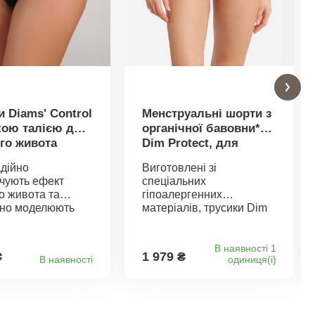
и Diams' Control
Менструальні шорти з
кою талією для
органічної бавовни*
го живота
Dim Protect, для
помірно рясних
дійно
Виготовлені зі
менструацій
чують ефект
спеціальних
о живота та
гіпоалергенних
тно моделюють
матеріалів, трусики Dim
– трусики Diams'
Protect дозволять вам
 з високою талією
займатися будь-якою
. Поєднання
діяльністю, навіть
В наявності 1
₴
1 979 ₴
В наявності
oдиниця(і)
ї мікрофібри та
спортом! Змініть свої
го тюлю.
звички за допомогою
бра для
цього ефективного
джувального
захисту з органічної
 Ефект плоского
бавовни* та отримайте