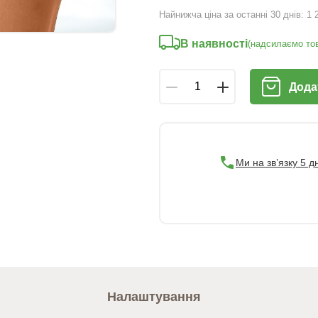
Найнижча ціна за останні 30 днів:
1 
В наявності
(надсилаємо тов
Дода
Ми на зв’язку 5 д
Налаштування