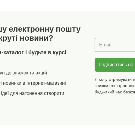
кстильні
вказує на текстильні
живота,
шли
вироби, які пройшли
щільніс
лабораторні
стегна 
випробування на
талія. 
шу електронну пошту
широкий спектр
облягаю
, і
шкідливих речовин, і
плоска 
круті новини?
м понад
виріб є безпечним понад
більшог
Email
 Можна
чинні стандарти. Можна
Стандар
 машині.
прати в пральній машині.
Oeko-Te
каталог і будьте в курсі
вказує 
вироби,
Підписатись на
лаборат
уп до знижок та акцій
випроб
Я хочу отримувати і
широки
і новинки в інтернет-магазині
знижки електронною
шкідлив
виріб є
будь-який час безко
ідеї для натхнення створити
межами
стандар
за темп