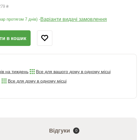
279 ₴
Варіанти видачі замовлення
-
ар протягом 7 днів)
ти в кошик
нів на тиждень
Все для вашого дому в одному місці
Все для дому в одному місці
Відгуки
0