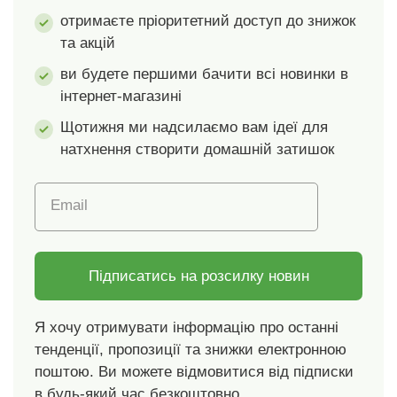
нашого асортименту,
нашого асортименту,
отримаєте пріоритетний доступ до знижок
в 5 різних розмірах
в 5 різних розмірах
та акцій
або ж поєднати їх в
або ж поєднати їх в
комплект одного
комплект одного
ви будете першими бачити всі новинки в
кольору.
кольору.
інтернет-магазині
Щотижня ми надсилаємо вам ідеї для
натхнення створити домашній затишок
Email
Підписатись на розсилку новин
Я хочу отримувати інформацію про останні
тенденції, пропозиції та знижки електронною
поштою. Ви можете відмовитися від підписки
в будь-який час безкоштовно.