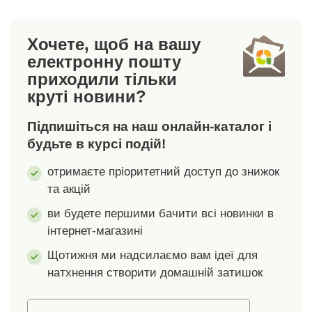
Двостороння:
Білизна має
квітковий мотив з
практичну застібку-
Хочете, щоб на вашу
гілочками, зворотний
блискавку.
електронну пошту
бік з сірими
приходили тільки
смужками. Постільна
круті новини?
білизна виготовлена
з запасом на шви 5 -
Підпишіться на наш онлайн-каталог і
7 см. Після прання
матеріал
будьте в курсі подій!
зменшиться до
отримаєте пріоритетний доступ до знижок
розмірів, вказаних на
та акцій
упаковці.Пропозиція
варіантів і
ви будете першими бачити всі новинки в
розмірів:наволочка:
інтернет-магазині
40 х 40 см,
односпальне ліжко:
Щотижня ми надсилаємо вам ідеї для
140 х 200 + 70 х 90
натхнення створити домашній затишок
см, двоспальне
ліжко: 220 x 200 + 2