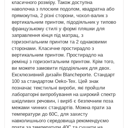
класичного розміру. Також доступна
наволочка з плоским подолом, квадратна або
прямокутна, 2 різні сторони, чохол-валик з
вертикальним принтом, підодіяльник у типово
французькому стилі у формі пляшки для
заправлення кінця під матрац, з
горизонтальним принтом та 2 однаковими
сторонами. Класичне простирадло з
вертикальним принтом. Простирадло на
ремінці з горизонтальним принтом. Крім того,
ви можете замовити підодіяльник для двох.
Ексклюзивний дизайн Blancheporte. Стандарт
100 за стандартом Oeko-Tex. Цей знак
позначає текстильні вироби, які пройшли
лабораторні випробування на широкий спектр
шкідливих речовин, і виріб є безпечним поза
межами чинних стандартів. Можна прати за
температури до 60C, для захисту
навколишнього середовища рекомендуємо
прати за температури 40C та сушити на