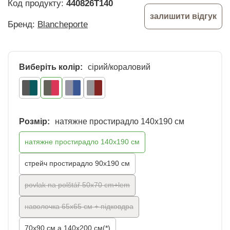
Код продукту:
440826T140
залишити відгук
Бренд:
Blancheporte
Виберіть колір:
сірий/кораловий
Розмір:
натяжне простирадло 140х190 см
натяжне простирадло 140х190 см
стрейч простирадло 90х190 см
povlak na polštář 50x70 cm+lem
наволочка 65х65 см + підковдра
70x90 см a 140x200 см(*)