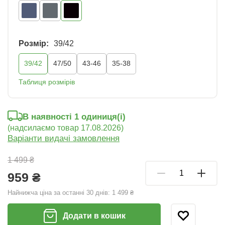
Розмір:
39/42
39/42
47/50
43-46
35-38
Таблиця розмірів
В наявності 1 oдиниця(і)
(надсилаємо товар 17.08.2026)
Варіанти видачі замовлення
1 499 ₴
959 ₴
Найнижча ціна за останні 30 днів:
1 499 ₴
Додати в кошик