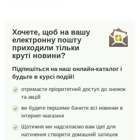
3 пар. Вибір Puma
Посилена п'ята та
означає вибір
носок. Надзвичайно
вуглецево-
плоска, сформована
нейтральної компанії,
стопа. Комплект з 2
Хочете, щоб на вашу
яка компенсує всі
пар. Виготовлено у
електронну пошту
свої викиди CO2 та
Франції. Прати при
приходили тільки
була визнана
температурі 30 C.
круті новини?
Організацією
Об'єднаних Націй за
Підпишіться на наш онлайн-каталог і
свою екологічну
звітність з 2010 року.
будьте в курсі подій!
Стандарт 100 згідно з
отримаєте пріоритетний доступ до знижок
Oeko-Tex. Цей знак
та акцій
позначає текстильні
вироби, які пройшли
ви будете першими бачити всі новинки в
лабораторні
інтернет-магазині
випробування на
широкий спектр
Щотижня ми надсилаємо вам ідеї для
шкідливих речовин, і
натхнення створити домашній затишок