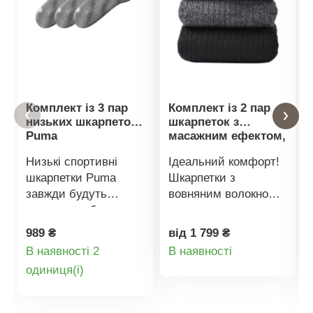
Комплект із 3 пар
Комплект із 2 пар
низьких шкарпеток
шкарпеток з
Puma
масажним ефектом,
60% вовна
Низькі спортивні
Ідеальний комфорт!
шкарпетки Puma
Шкарпетки з
завжди будуть
вовняним волокном
чудовим вибором.
для масажу та
М'які та зручні.
рефлекторного
989 ₴
від 1 799 ₴
Виготовлені з
ефекту. Шкарпетки не
Деталі
В наявності 2
В наявності
дихаючої тканини.
здавлюють стопу та
Деталі
oдиниця(і)
товару
Підтримка склепіння
вільно сидять на ній.
стопи. Посилені п'ята
Ефект мікромасажу
товару
та носок. Комплект із
знімає втому ніг.