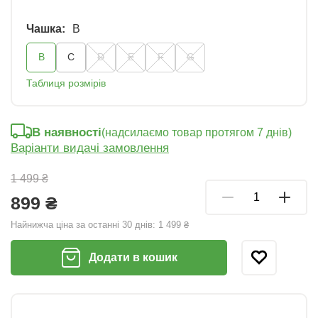
Чашка:
B
B
C
D
E
F
G
Таблиця розмірів
В наявності
(надсилаємо товар протягом 7 днів)
Варіанти видачі замовлення
1 499 ₴
899 ₴
Найнижча ціна за останні 30 днів:
1 499 ₴
Додати в кошик