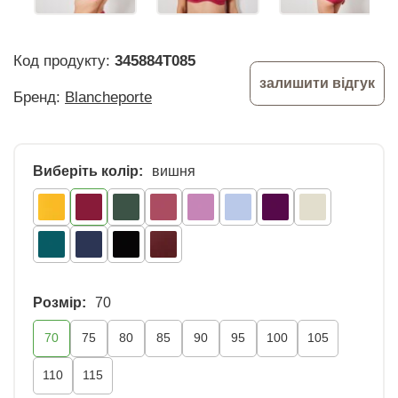
Код продукту:
345884T085
залишити відгук
Бренд:
Blancheporte
Виберіть колір:
вишня
Розмір:
70
70
75
80
85
90
95
100
105
110
115