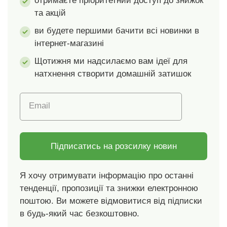
отримаєте пріоритетний доступ до знижок
мереживом та
та акцій
бантами. Подвійна
або потрійна застібка
ви будете першими бачити всі новинки в
на гачки ззаду
інтернет-магазині
залежно від розміру.
Стандарт 100 згідно з
Щотижня ми надсилаємо вам ідеї для
Oeko-Tex. Цей знак
натхнення створити домашній затишок
вказує на текстильні
вироби, які пройшли
Email
лабораторні
випробування на
широкий спектр
шкідливих речовин, і
Підписатись на розсилку новин
виріб є безпечним
понад чинні
Я хочу отримувати інформацію про останні
стандарти. Можна
тенденції, пропозиції та знижки електронною
прати в пральній
машині.
поштою. Ви можете відмовитися від підписки
в будь-який час безкоштовно.