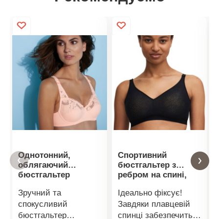
Однотонний,
Спортивний
облягаючий
бюстгальтер з
бюстгальтер
ребром на спині,
Confidence Lingerie
без кісточок
Зручний та
Ідеально фіксує!
з еластичної
спокусливий
Завдяки плавцевій
бавовни з ажурною
вишивкою, на
бюстгальтер
спинці забезпечить