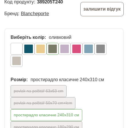
Код продукту:
389205T240
залишити відгук
Бренд:
Blancheporte
Виберіть колір:
оливковий
Розмір:
простирадло класичне 240х310 см
povlak na polštář 63x63 cm
povlak na polštář 50x70 cm+lem
простирадло класичне 240х310 см
простирадло класичне 180x290 см