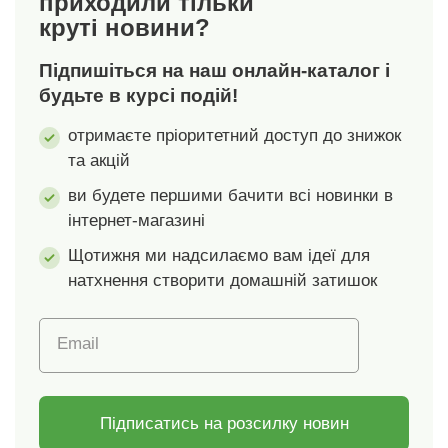
приходили тільки
смужками. Постільна
круті новини?
білизна виготовлена
з запасом на шви 5 -
Підпишіться на наш онлайн-каталог і
7 см. Після прання
матеріал
будьте в курсі подій!
зменшиться до
отримаєте пріоритетний доступ до знижок
розмірів, вказаних на
та акцій
упаковці.Пропозиція
варіантів і
ви будете першими бачити всі новинки в
розмірів:наволочка:
інтернет-магазині
40 х 40 см,
односпальне ліжко:
Щотижня ми надсилаємо вам ідеї для
140 х 200 + 70 х 90
натхнення створити домашній затишок
см, двоспальне
ліжко: 220 x 200 + 2
Email
штуки 70 x 90 см
Підписатись на розсилку новин