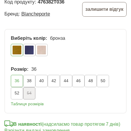
Код продукту:
476382T036
залишити відгук
Бренд:
Blancheporte
Виберіть колір:
бронза
Розмір:
36
36
38
40
42
44
46
48
50
52
54
Таблиця розмірів
В наявності
(надсилаємо товар протягом 7 днів)
Варіанти видачі замовлення