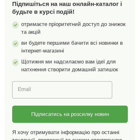
Підпишіться на наш онлайн-каталог і
вказує на текстильні
вироби, які пройшли
будьте в курсі подій!
лабораторні
отримаєте пріоритетний доступ до знижок
випробування на
та акцій
широкий спектр
шкідливих речовин, і
ви будете першими бачити всі новинки в
виріб є безпечним
інтернет-магазині
поза межами чинних
стандартів. Можна
Щотижня ми надсилаємо вам ідеї для
прати в пральній
натхнення створити домашній затишок
машині.
Email
Підписатись на розсилку новин
Я хочу отримувати інформацію про останні