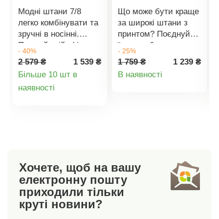
Модні штани 7/8
Що може бути краще
легко комбінувати та
за широкі штани з
зручні в носінні.
принтом? Поєднуйте
Прямий крій. Фігурна
їх з улюбленим
- 40%
- 25%
талія, починаючи з
топом для комфорту
2 579 ₴
1 539 ₴
1 759 ₴
1 239 ₴
44 розміру,
та стильного
Деталі
Більше 10 шт в
В наявності
розслаблена на
вигляду. Висока
Деталі
наявності
товару
еластичну стрічку
талія. Широкий крій.
ззаду для ще
Плоский пояс
товару
кращого комфорту.
спереду, гумка ззаду.
Застібка на
2 прорізні кишені. 2
блискавку та
виточки ззаду.
ґудзики. Шлевки, 2 з
Можна прати в
яких спереду з
пральній машині.
Хочете, щоб на вашу
ґудзиком. 2 витачки
електронну пошту
ззаду. Еластична
приходили тільки
зручна тканина.
круті новини?
Стандарт 100 згідно з
Oeko-Tex. Цей знак