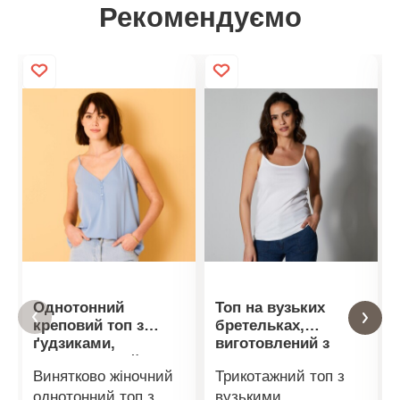
Рекомендуємо
Однотонний
Топ на вузьких
креповий топ з
бретельках,
ґудзиками,
виготовлений з
перероблений
органічної бавовни
Винятково жіночний
Трикотажний топ з
поліестер
однотонний топ з
вузькими