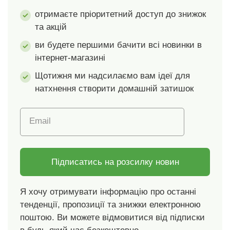
середовище. Можна
сертифікатом GOTS
отримаєте пріоритетний доступ до знижок
прати в пральній
№ GCL-3688-GOTS-
та акцій
машині.
2023), який гарантує,
що виріб містить
ви будете першими бачити всі новинки в
щонайменше 95%
інтернет-магазині
сертифікованих
органічних волокон. З
Щотижня ми надсилаємо вам ідеї для
бавовни з
натхнення створити домашній затишок
органічного
землеробства,
Email
вирощеної без
використання
пестицидів, добрив
та хімікатів.
Підписатись на розсилку новин
Машинне прання.
Я хочу отримувати інформацію про останні
тенденції, пропозиції та знижки електронною
поштою. Ви можете відмовитися від підписки