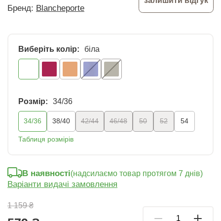
залишити відгук
Бренд:
Blancheporte
Виберіть колір:
білa
Розмір:
34/36
34/36
38/40
42/44
46/48
50
52
54
Таблиця розмірів
В наявності
(надсилаємо товар протягом 7 днів)
Варіанти видачі замовлення
1 159 ₴