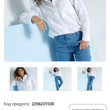
Код продукту:
225623T036