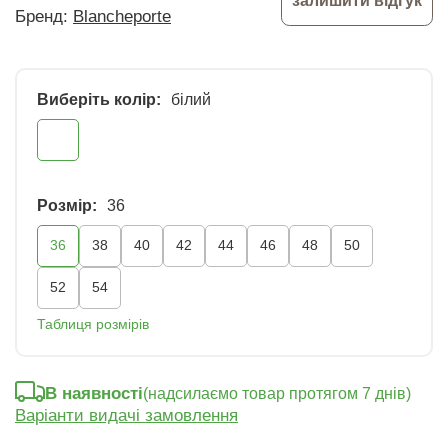
залишити відгук
Бренд:
Blancheporte
Виберіть колір:
білий
Розмір:
36
36
38
40
42
44
46
48
50
52
54
Таблиця розмірів
В наявності
(надсилаємо товар протягом 7 днів)
Варіанти видачі замовлення