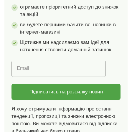
відповідальне
отримаєте пріоритетний доступ до знижок
споживання, яке
та акцій
дбає про навколишнє
середовище. Можна
ви будете першими бачити всі новинки в
прати в пральній
інтернет-магазині
машині.
Щотижня ми надсилаємо вам ідеї для
натхнення створити домашній затишок
Email
Підписатись на розсилку новин
Я хочу отримувати інформацію про останні
тенденції, пропозиції та знижки електронною
поштою. Ви можете відмовитися від підписки
в будь-який час безкоштовно.