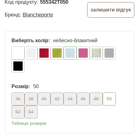
Код продукту:
555342T050
залишити відгук
Бренд:
Blancheporte
Виберіть колір:
небесно-блакитний
Розмір:
50
36
38
40
42
44
46
48
50
52
54
Таблиця розмірів