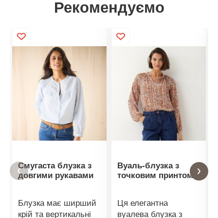
Рекомендуємо
Смугаста блузка з
Вуаль-блузка з
довгими рукавами
точковим принтом
Блузка має ширший
Ця елегантна
крій та вертикальні
вуалева блузка з