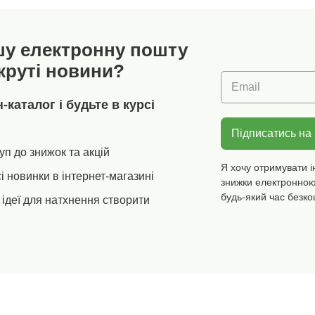
і.
Плечові накладки. Довгі
прати в
рукави. Підкладка до
плечових швів. Прямий
шу електронну пошту
низ. Кінці рукавів та
нижній край оброблені
круті новини?
прихованим низом.
Email
Можна прати в пральній
машині.
каталог і будьте в курсі
Підписатись на
уп до знижок та акцій
Я хочу отримувати і
і новинки в інтернет-магазині
знижки електронною
будь-який час безко
ідеї для натхнення створити