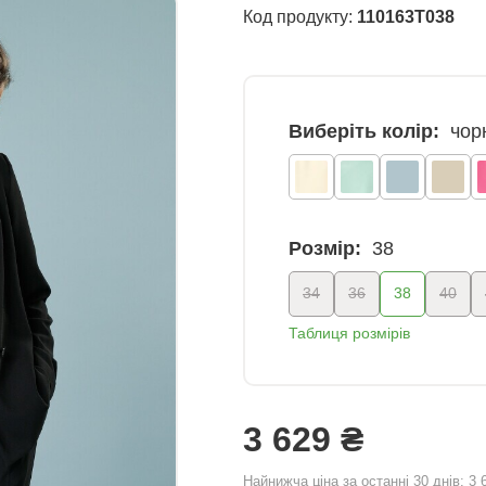
Код продукту:
110163T038
Виберіть колір:
чор
Розмір:
38
34
36
38
40
Таблиця розмірів
3 629 ₴
Найнижча ціна за останні 30 днів:
3 