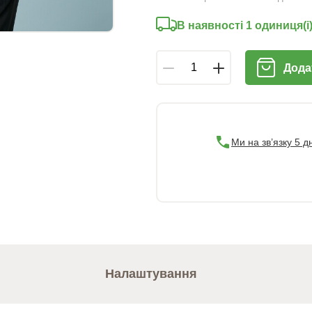
В наявності 1 oдиниця(і
Дода
Ми на зв’язку 5 д
Налаштування