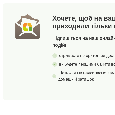
ґудзики. Плечові
в пральній машин
накладки. Довгі костюмні
рукави. 2 кишені з
Хочете, щоб на ва
окантовкою. Прямий низ.
Центральний шов на
приходили тільки 
спинці. Повністю на
підкладці. Кінці рукавів
та низ з прихованою
Підпишіться на наш онлайн-
окантовкою. Можна
подій!
прати в пральній машині.
отримаєте пріоритетний дост
ви будете першими бачити вс
Щотижня ми надсилаємо вам 
домашній затишок