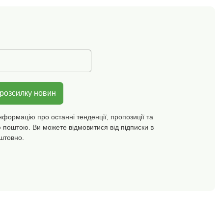
 пральній машині.
Довгі рукави з
підплічниками. Передні
кишені з окантовкою.
Дискретне оздоблення
прямого низу та кінців
рукавів. Можна прати в
пральній машині.
 розсилку новин
нформацію про останні тенденції, пропозиції та
 поштою. Ви можете відмовитися від підписки в
штовно.