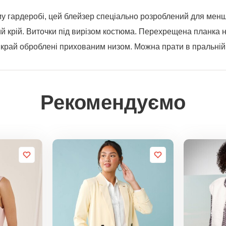
у гардеробі, цей блейзер спеціально розроблений для меншо
ий крій. Виточки під вирізом костюма. Перехрещена планка н
ій край оброблені прихованим низом. Можна прати в пральній
Рекомендуємо