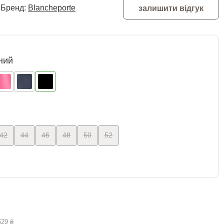
Бренд:
Blancheporte
залишити відгук
ний
42
44
46
48
50
52
629 ₴