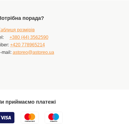
Потрібна порада?
аблиця розмірів
el:
+380 (44) 3562590
iber:
+420 778965214
-mail:
astoreo@astoreo.ua
и приймаємо платежі