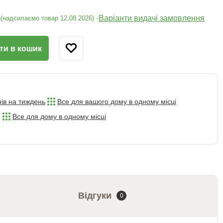
)
Варіанти видачі замовлення
-
(надсилаємо товар 12.08.2026)
ти в кошик
нів на тиждень
Все для вашого дому в одному місці
Все для дому в одному місці
Відгуки
0