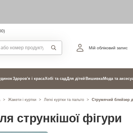
00)
Мій обліковий запис
удинок
Здоров'я і краса
Хобі та сад
Для дітей
Вишивка
Мода та аксесу
а
>
Жакети і куртки
>
Легкі куртки та пальто
>
Струмячий блейзер д
ля стрункішої фігури