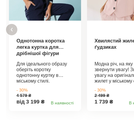
Однотонна коротка
Хвилястий жиле
легка куртка для
ґудзиках
дрібнішої фігури
Для ідеального образу
Модна річ, на яку
оберіть коротку
звернути увагу! З
однотонну куртку в
увагу на оригіна
міському стилі.
жилет у міському 
Пропорційно розроблена
який додасть обр
- 30%
- 30%
для жінок зростом 160 см
повсякденного к
4 579 ₴
2 499 ₴
або менше. Однотонний
Повітряний стру
від 3 199 ₴
1 739 ₴
В наявності
В 
колір. Повітряний
креп. Прямий крій
матеріал, зручний у
подібний виріз. З
носінні. Короткий,
на 3 ґудзики. Вирі
вільний крій. Круглий
принцеси спереду
виріз горловини з
ззаду. Повністю
коміром. Застібки на
підкладка. Можна