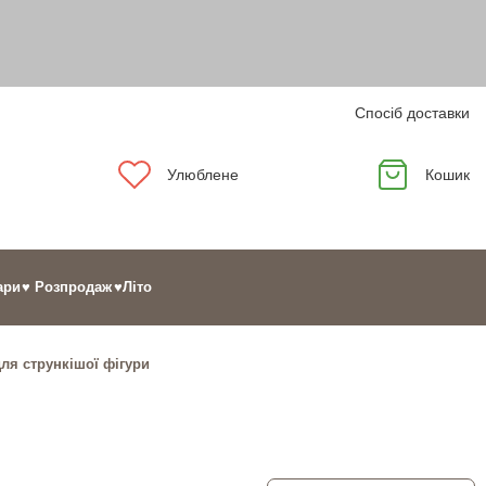
Спосіб доставки
Улюблене
Кошик
ари
♥ Розпродаж
♥Літо
ля стрункішої фігури