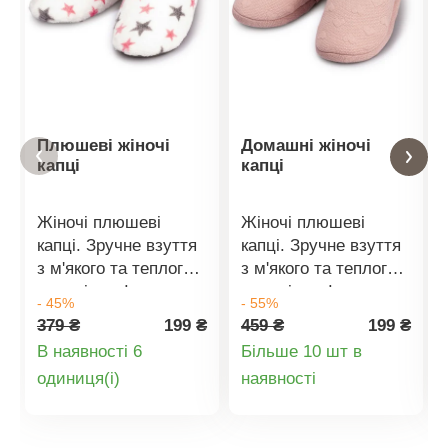
Плюшеві жіночі
Домашні жіночі
капці
капці
Жіночі плюшеві
Жіночі плюшеві
капці. Зручне взуття
капці. Зручне взуття
з м'якого та теплого
з м'якого та теплого
матеріалу. Ідеально
матеріалу. Ідеально
- 45%
- 55%
підходить для
підходить для
379 ₴
199 ₴
459 ₴
199 ₴
домашнього затишку.
домашнього затишку.
В наявності 6
Більше 10 шт в
Деталі
Деталі
oдиниця(і)
наявності
товару
товару