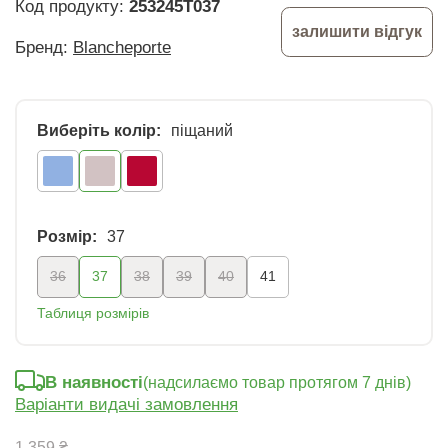
Код продукту:
253245T037
залишити відгук
Бренд:
Blancheporte
Виберіть колір:
піщаний
Розмір:
37
36
37
38
39
40
41
Таблиця розмірів
В наявності
(надсилаємо товар протягом 7 днів)
Варіанти видачі замовлення
1 359 ₴