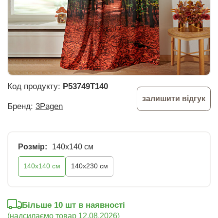
Код продукту:
P53749T140
залишити відгук
Бренд:
3Pagen
Розмір:
140х140 см
140х140 см
140х230 см
Більше 10 шт в наявності
(надсилаємо товар 12.08.2026)