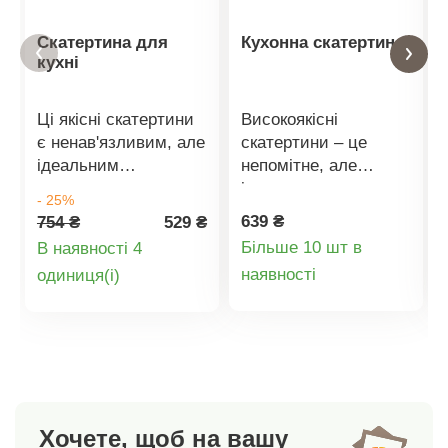
Скатертина для
Кухонна скатертина
кухні
Ці якісні скатертини
Високоякісні
є ненав'язливим, але
скатертини – це
ідеальним
непомітне, але
доповненням до
ідеальне доповнення
- 25%
обідніх столів.
до обідніх столів.
639 ₴
754 ₴
529 ₴
Скатертина здатна
Скатертина може
Більше 10 шт в
В наявності 4
створити чарівну
майстерно створити
Деталі
Деталі
наявності
oдиниця(і)
атмосферу в кімнаті і
чарівну атмосферу в
ваша звична їжа
кімнаті та зробити
товару
товару
стане ще смачнішою.
смак їжі ще
кращим.Вибирайте з
7
кольорів.Високоякісний
матеріал: 100%
Хочете, щоб на вашу
поліестер.Розміри: