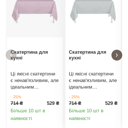
Скатертина для
Скатертина для
кухні
кухні
Ці якісні скатертини
Ці якісні скатертини
є ненав'язливим, але
є ненав'язливим, але
ідеальним
ідеальним
доповненням до
доповненням до
- 25%
- 25%
обідніх столів.
обідніх столів.
714 ₴
529 ₴
714 ₴
529 ₴
Скатертина здатна
Скатертина здатна
Більше 10 шт в
Більше 10 шт в
створити чарівну
створити чарівну
Деталі
Деталі
наявності
наявності
атмосферу в кімнаті і
атмосферу в кімнаті і
ваша звична їжа
ваша звична їжа
товару
товару