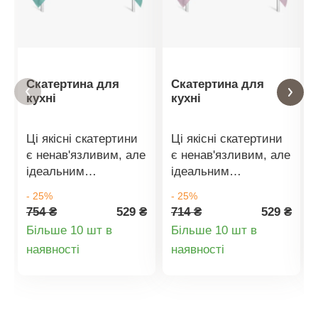
Скатертина для
Скатертина для
кухні
кухні
Ці якісні скатертини
Ці якісні скатертини
є ненав'язливим, але
є ненав'язливим, але
ідеальним
ідеальним
доповненням до
доповненням до
- 25%
- 25%
обідніх столів.
обідніх столів.
754 ₴
529 ₴
714 ₴
529 ₴
Скатертина здатна
Скатертина здатна
Більше 10 шт в
Більше 10 шт в
створити чарівну
створити чарівну
Деталі
Деталі
наявності
наявності
атмосферу в кімнаті і
атмосферу в кімнаті і
ваша звична їжа
ваша звична їжа
товару
товару
стане ще смачнішою.
стане ще смачнішою.