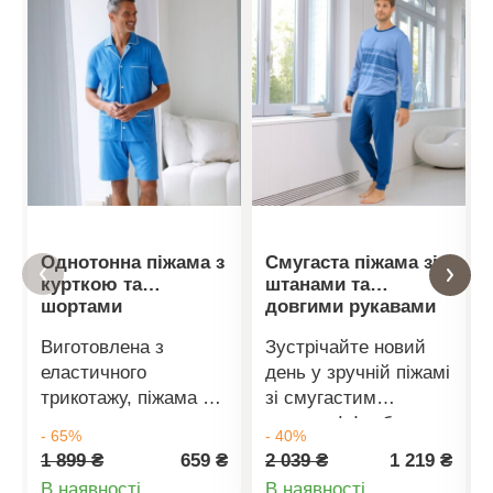
Однотонна піжама з
Смугаста піжама зі
курткою та
штанами та
шортами
довгими рукавами
Виготовлена з
Зустрічайте новий
еластичного
день у зручній піжамі
трикотажу, піжама з
зі смугастим
курткою та шортами
принтом! Футболка
- 65%
- 40%
ідеально підходить
має довгі рукави та
1 899 ₴
659 ₴
2 039 ₴
1 219 ₴
для спекотних літніх
круглий виріз
Деталі
Деталі
В наявності
В наявності