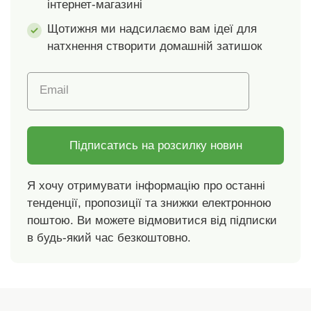
інтернет-магазині
стандарти. Можна
понад чинні
прати в пральній
стандарти. Прати
Щотижня ми надсилаємо вам ідеї для
машині.
при температурі 30
натхнення створити домашній затишок
C.
Email
Підписатись на розсилку новин
Я хочу отримувати інформацію про останні
тенденції, пропозиції та знижки електронною
поштою. Ви можете відмовитися від підписки
в будь-який час безкоштовно.