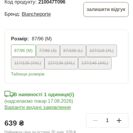
Код продукту:
210047T096
залишити відгук
Бренд:
Blancheporte
Розмір:
87/96 (M)
87/96 (M)
77/86 (S)
97/106 (L)
107/116 (XL)
117/126 (XXL)
127/136 (3XL)
137/146 (4XL)
Таблиця розмірів
В наявності 1 oдиниця(і)
(надсилаємо товар 17.08.2026)
Варіанти видачі замовлення
639 ₴
Найнижча ціна за останні 30 днів:
639 ₴