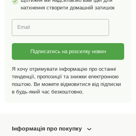
односпальне ліжко:
х 200 см.
Щотижня ми надсилаємо вам ідеї для
140 х 200 + 70 х 90
натхнення створити домашній затишок
см, двоспальне
ліжко: 220 x 200 + 2
Email
штуки 70 x 90 см
Підписатись на розсилку новин
Я хочу отримувати інформацію про останні
тенденції, пропозиції та знижки електронною
поштою. Ви можете відмовитися від підписки
в будь-який час безкоштовно.
Інформація про покупку