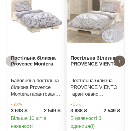
Постільна білизна
Постільна білизна
Provence Montera
PROVENCE VIENTO
Бавовняна постільна
Постільна білизна
білизна Provence
PROVENCE VIENTO
Montera гарантовано
гарантовано
задовольнить навіть
задовольнить навіть
- 25%
- 25%
найвибагливіші
найвибагливіші
3 638 ₴
2 549 ₴
3 638 ₴
2 549 ₴
вимоги до сну. Вона
вимоги до якості сну.
Більше 10 шт в
В наявності 3
дуже м'яка на дотик,
Вона дуже м'яка на
Деталі
Деталі
наявності
oдиниця(і)
а завдяки якісній
дотик, а завдяки